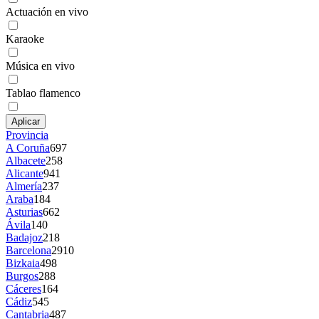
Actuación en vivo
Karaoke
Música en vivo
Tablao flamenco
Aplicar
Provincia
A Coruña
697
Albacete
258
Alicante
941
Almería
237
Araba
184
Asturias
662
Ávila
140
Badajoz
218
Barcelona
2910
Bizkaia
498
Burgos
288
Cáceres
164
Cádiz
545
Cantabria
487