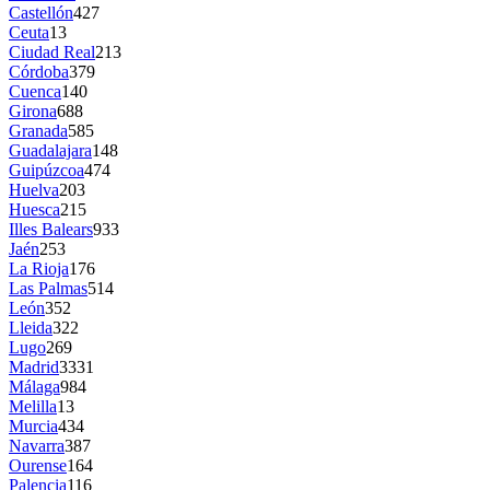
Castellón
427
Ceuta
13
Ciudad Real
213
Córdoba
379
Cuenca
140
Girona
688
Granada
585
Guadalajara
148
Guipúzcoa
474
Huelva
203
Huesca
215
Illes Balears
933
Jaén
253
La Rioja
176
Las Palmas
514
León
352
Lleida
322
Lugo
269
Madrid
3331
Málaga
984
Melilla
13
Murcia
434
Navarra
387
Ourense
164
Palencia
116