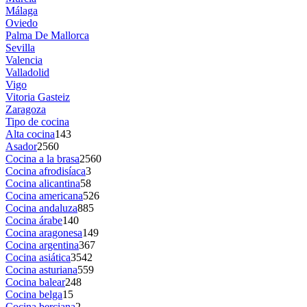
Málaga
Oviedo
Palma De Mallorca
Sevilla
Valencia
Valladolid
Vigo
Vitoria Gasteiz
Zaragoza
Tipo de cocina
Alta cocina
143
Asador
2560
Cocina a la brasa
2560
Cocina afrodisíaca
3
Cocina alicantina
58
Cocina americana
526
Cocina andaluza
885
Cocina árabe
140
Cocina aragonesa
149
Cocina argentina
367
Cocina asiática
3542
Cocina asturiana
559
Cocina balear
248
Cocina belga
15
Cocina berciana
2