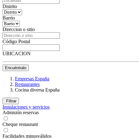
Distrito
Barrio
Direccion o sitio
Código Postal
UBICACION
Encuéntralo
Empresas España
Restaurantes
Cocina diversa España
Filtrar
Instalaciones y servicios
Admisión reservas
Cheque restaurant
Facilidades minusválidos