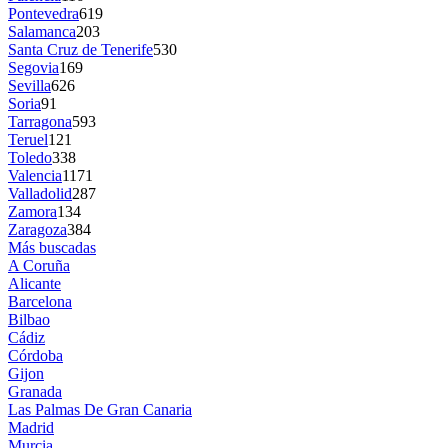
Pontevedra
619
Salamanca
203
Santa Cruz de Tenerife
530
Segovia
169
Sevilla
626
Soria
91
Tarragona
593
Teruel
121
Toledo
338
Valencia
1171
Valladolid
287
Zamora
134
Zaragoza
384
Más buscadas
A Coruña
Alicante
Barcelona
Bilbao
Cádiz
Córdoba
Gijon
Granada
Las Palmas De Gran Canaria
Madrid
Murcia