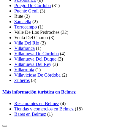
Pozoblanco
(8)
Priego De Córdoba
(31)
Puente Genil
(3)
Rute
(2)
Santaella
(2)
Torrecampo
(1)
Valle De Los Pedroches
(32)
Venta Del Charco
(3)
Villa Del Río
(3)
Villafranca
(1)
Villanueva De Córdoba
(4)
Villanueva Del Duque
(3)
Villanueva Del Rey
(3)
Villarrubia
(1)
Villaviciosa De Córdoba
(2)
Zuheros
(3)
Más información turística en Belmez
Restaurantes en Belmez
(4)
Tiendas y comercios en Belmez
(15)
Bares en Belmez
(1)