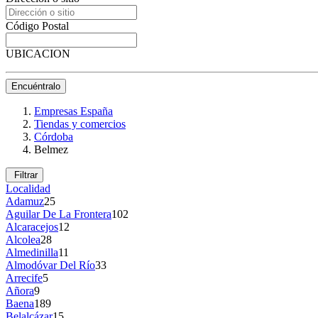
Código Postal
UBICACION
Encuéntralo
Empresas España
Tiendas y comercios
Córdoba
Belmez
Filtrar
Localidad
Adamuz
25
Aguilar De La Frontera
102
Alcaracejos
12
Alcolea
28
Almedinilla
11
Almodóvar Del Río
33
Arrecife
5
Añora
9
Baena
189
Belalcázar
15