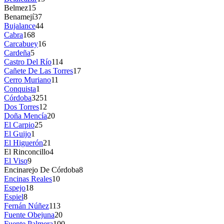
Belmez
15
Benamejí
37
Bujalance
44
Cabra
168
Carcabuey
16
Cardeña
5
Castro Del Río
114
Cañete De Las Torres
17
Cerro Muriano
11
Conquista
1
Córdoba
3251
Dos Torres
12
Doña Mencía
20
El Carpio
25
El Guijo
1
El Higuerón
21
El Rinconcillo
4
El Viso
9
Encinarejo De Córdoba
8
Encinas Reales
10
Espejo
18
Espiel
8
Fernán Núñez
113
Fuente Obejuna
20
Fuente Palmera
100