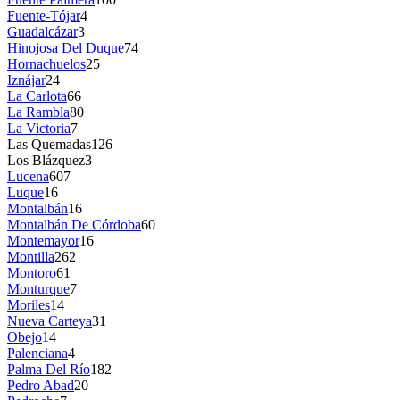
Fuente-Tójar
4
Guadalcázar
3
Hinojosa Del Duque
74
Hornachuelos
25
Iznájar
24
La Carlota
66
La Rambla
80
La Victoria
7
Las Quemadas
126
Los Blázquez
3
Lucena
607
Luque
16
Montalbán
16
Montalbán De Córdoba
60
Montemayor
16
Montilla
262
Montoro
61
Monturque
7
Moriles
14
Nueva Carteya
31
Obejo
14
Palenciana
4
Palma Del Río
182
Pedro Abad
20