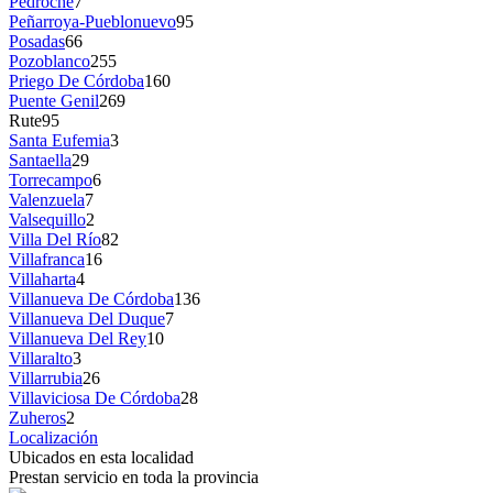
Pedroche
7
Peñarroya-Pueblonuevo
95
Posadas
66
Pozoblanco
255
Priego De Córdoba
160
Puente Genil
269
Rute
95
Santa Eufemia
3
Santaella
29
Torrecampo
6
Valenzuela
7
Valsequillo
2
Villa Del Río
82
Villafranca
16
Villaharta
4
Villanueva De Córdoba
136
Villanueva Del Duque
7
Villanueva Del Rey
10
Villaralto
3
Villarrubia
26
Villaviciosa De Córdoba
28
Zuheros
2
Localización
Ubicados en esta localidad
Prestan servicio en toda la provincia