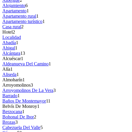
Albergue
2
Alojamiento
6
Apartamento
1
Apartamento rural
1
Apartamento turístico
1
Casa rural
2
Hotel
2
Localidad
Abadía
1
Ahigal
1
Alcántara
13
Alcuéscar
1
Aldeanueva Del Camino
1
Alía
1
Aliseda
1
Almoharín
1
Arroyomolinos
3
Arroyomolinos De La Vera
3
Barrado
1
Baños De Montemayor
11
Belvís De Monroy
1
Berzocana
1
Bohonal De Ibor
2
Brozas
3
Cabezuela Del Valle
5