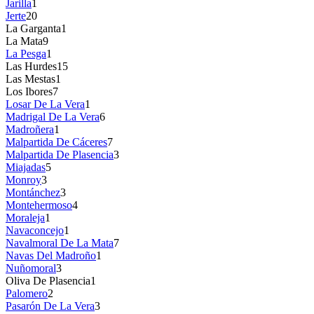
Jarilla
1
Jerte
20
La Garganta
1
La Mata
9
La Pesga
1
Las Hurdes
15
Las Mestas
1
Los Ibores
7
Losar De La Vera
1
Madrigal De La Vera
6
Madroñera
1
Malpartida De Cáceres
7
Malpartida De Plasencia
3
Miajadas
5
Monroy
3
Montánchez
3
Montehermoso
4
Moraleja
1
Navaconcejo
1
Navalmoral De La Mata
7
Navas Del Madroño
1
Nuñomoral
3
Oliva De Plasencia
1
Palomero
2
Pasarón De La Vera
3