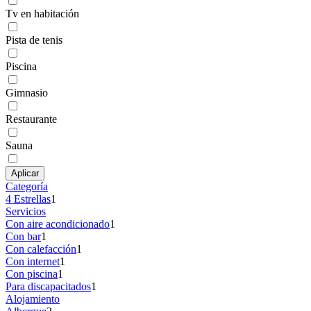
Tv en habitación
Pista de tenis
Piscina
Gimnasio
Restaurante
Sauna
Aplicar
Categoría
4 Estrellas
1
Servicios
Con aire acondicionado
1
Con bar
1
Con calefacción
1
Con internet
1
Con piscina
1
Para discapacitados
1
Alojamiento