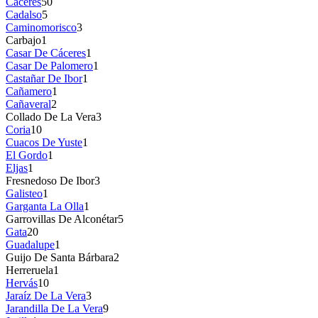
Cáceres
50
Cadalso
5
Caminomorisco
3
Carbajo
1
Casar De Cáceres
1
Casar De Palomero
1
Castañar De Ibor
1
Cañamero
1
Cañaveral
2
Collado De La Vera
3
Coria
10
Cuacos De Yuste
1
El Gordo
1
Eljas
1
Fresnedoso De Ibor
3
Galisteo
1
Garganta La Olla
1
Garrovillas De Alconétar
5
Gata
20
Guadalupe
1
Guijo De Santa Bárbara
2
Herreruela
1
Hervás
10
Jaraíz De La Vera
3
Jarandilla De La Vera
9