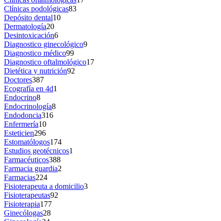
Clínicas podológicas
83
Depósito dental
10
Dermatología
20
Desintoxicación
6
Diagnostico ginecológico
9
Diagnostico médico
99
Diagnostico oftalmológico
17
Dietética y nutrición
92
Doctores
387
Ecografía en 4d
1
Endocrino
8
Endocrinología
8
Endodoncia
316
Enfermería
10
Esteticien
296
Estomatólogos
174
Estudios geotécnicos
1
Farmacéuticos
388
Farmacia guardia
2
Farmacias
224
Fisioterapeuta a domicilio
3
Fisioterapeutas
92
Fisioterapia
177
Ginecólogas
28