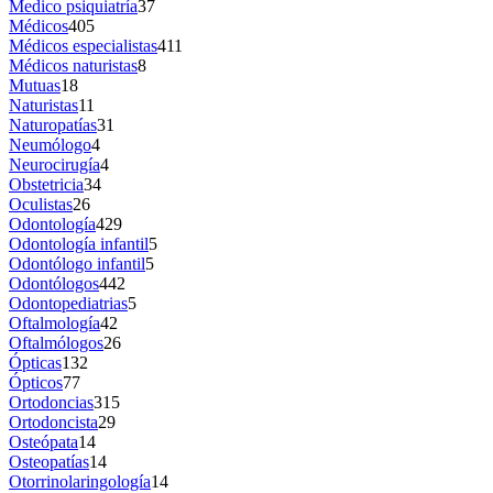
Medico psiquiatría
37
Médicos
405
Médicos especialistas
411
Médicos naturistas
8
Mutuas
18
Naturistas
11
Naturopatías
31
Neumólogo
4
Neurocirugía
4
Obstetricia
34
Oculistas
26
Odontología
429
Odontología infantil
5
Odontólogo infantil
5
Odontólogos
442
Odontopediatrias
5
Oftalmología
42
Oftalmólogos
26
Ópticas
132
Ópticos
77
Ortodoncias
315
Ortodoncista
29
Osteópata
14
Osteopatías
14
Otorrinolaringología
14