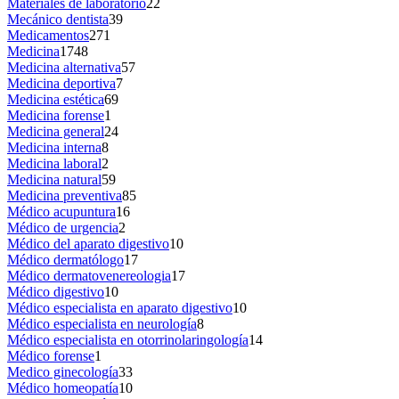
Materiales de laboratorio
22
Mecánico dentista
39
Medicamentos
271
Medicina
1748
Medicina alternativa
57
Medicina deportiva
7
Medicina estética
69
Medicina forense
1
Medicina general
24
Medicina interna
8
Medicina laboral
2
Medicina natural
59
Medicina preventiva
85
Médico acupuntura
16
Médico de urgencia
2
Médico del aparato digestivo
10
Médico dermatólogo
17
Médico dermatovenereologia
17
Médico digestivo
10
Médico especialista en aparato digestivo
10
Médico especialista en neurología
8
Médico especialista en otorrinolaringología
14
Médico forense
1
Medico ginecología
33
Médico homeopatía
10