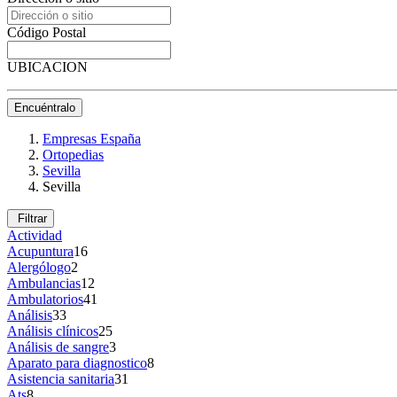
Código Postal
UBICACION
Encuéntralo
Empresas España
Ortopedias
Sevilla
Sevilla
Filtrar
Actividad
Acupuntura
16
Alergólogo
2
Ambulancias
12
Ambulatorios
41
Análisis
33
Análisis clínicos
25
Análisis de sangre
3
Aparato para diagnostico
8
Asistencia sanitaria
31
Ats
8