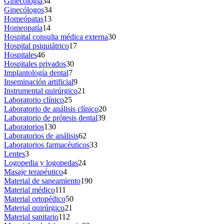
Ginecología
34
Ginecólogos
34
Homeópatas
13
Homeopatía
14
Hospital consulta médica externa
30
Hospital psiquiátrico
17
Hospitales
46
Hospitales privados
30
Implantología dental
7
Inseminación artificial
9
Instrumental quirúrgico
21
Laboratorio clínico
25
Laboratorio de análisis clínico
20
Laboratorio de prótesis dental
39
Laboratorios
130
Laboratorios de análisis
62
Laboratorios farmacéuticos
33
Lentes
3
Logopedia y logopedas
24
Masaje terapéutico
4
Material de saneamiento
190
Material médico
111
Material ortopédico
50
Material quirúrgico
21
Material sanitario
112