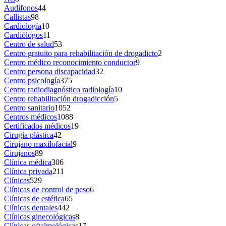
Audífonos
44
Callistas
98
Cardiología
10
Cardiólogos
11
Centro de salud
53
Centro gratuito para rehabilitación de drogadicto
2
Centro médico reconocimiento conductor
9
Centro persona discapacidad
32
Centro psicología
375
Centro radiodiagnóstico radiología
10
Centro rehabilitación drogadicción
5
Centro sanitario
1052
Centros médicos
1088
Certificados médicos
19
Cirugía plástica
42
Cirujano maxilofacial
9
Cirujanos
89
Clínica médica
306
Clínica privada
211
Clínicas
529
Clínicas de control de peso
6
Clínicas de estética
65
Clínicas dentales
442
Clínicas ginecológicas
8
Clínicas oftalmológicas
17