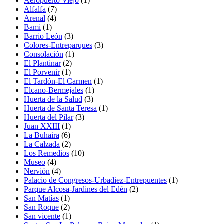
Aeropuerto Viejo
(1)
Alfalfa
(7)
Arenal
(4)
Bami
(1)
Barrio León
(3)
Colores-Entreparques
(3)
Consolación
(1)
El Plantinar
(2)
El Porvenir
(1)
El Tardón-El Carmen
(1)
Elcano-Bermejales
(1)
Huerta de la Salud
(3)
Huerta de Santa Teresa
(1)
Huerta del Pilar
(3)
Juan XXIII
(1)
La Buhaira
(6)
La Calzada
(2)
Los Remedios
(10)
Museo
(4)
Nervión
(4)
Palacio de Congresos-Urbadiez-Entrepuentes
(1)
Parque Alcosa-Jardines del Edén
(2)
San Matías
(1)
San Roque
(2)
San vicente
(1)