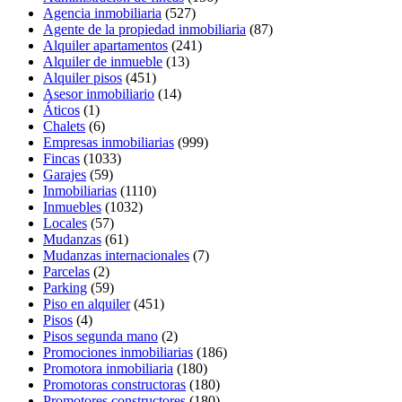
Agencia inmobiliaria
(527)
Agente de la propiedad inmobiliaria
(87)
Alquiler apartamentos
(241)
Alquiler de inmueble
(13)
Alquiler pisos
(451)
Asesor inmobiliario
(14)
Áticos
(1)
Chalets
(6)
Empresas inmobiliarias
(999)
Fincas
(1033)
Garajes
(59)
Inmobiliarias
(1110)
Inmuebles
(1032)
Locales
(57)
Mudanzas
(61)
Mudanzas internacionales
(7)
Parcelas
(2)
Parking
(59)
Piso en alquiler
(451)
Pisos
(4)
Pisos segunda mano
(2)
Promociones inmobiliarias
(186)
Promotora inmobiliaria
(180)
Promotoras constructoras
(180)
Promotores constructores
(180)