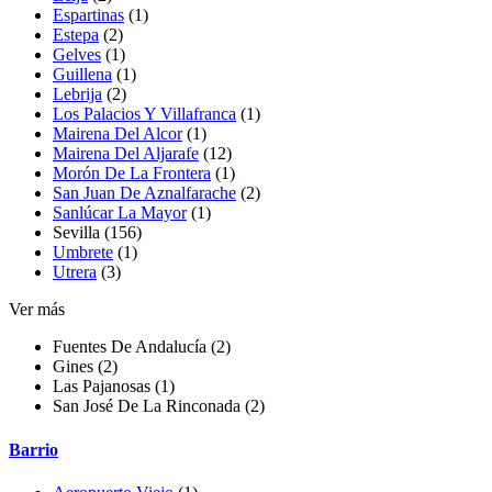
Espartinas
(1)
Estepa
(2)
Gelves
(1)
Guillena
(1)
Lebrija
(2)
Los Palacios Y Villafranca
(1)
Mairena Del Alcor
(1)
Mairena Del Aljarafe
(12)
Morón De La Frontera
(1)
San Juan De Aznalfarache
(2)
Sanlúcar La Mayor
(1)
Sevilla (156)
Umbrete
(1)
Utrera
(3)
Ver más
Fuentes De Andalucía
(2)
Gines
(2)
Las Pajanosas
(1)
San José De La Rinconada
(2)
Barrio