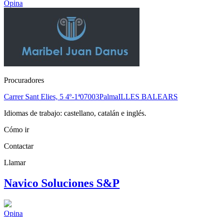
Opina
Procuradores
Carrer Sant Elies, 5 4º-1ª
07003
Palma
ILLES BALEARS
Idiomas de trabajo: castellano, catalán e inglés.
Cómo ir
Contactar
Llamar
Navico Soluciones S&P
Opina