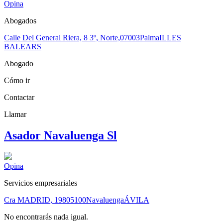
Opina
Abogados
Calle Del General Riera, 8 3º, Norte,
07003
Palma
ILLES
BALEARS
Abogado
Cómo ir
Contactar
Llamar
Asador Navaluenga Sl
Opina
Servicios empresariales
Cra MADRID, 198
05100
Navaluenga
ÁVILA
No encontrarás nada igual.