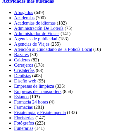
Actividades más buscadas
Abogados
(649)
Academias
(300)
Academias de idiomas
(182)
Administración De Lotería
(75)
Administrador de Fincas
(141)
Agencias de publicidad
(183)
Agencias de Viajes
(255)
Atención al Ciudadano de la Policía Local
(10)
Bazares
(30)
Calderas
(82)
Cerrajeros
(178)
Cristalerías
(83)
Dentistas
(408)
Diseño web
(95)
Empresas de limpieza
(335)
Empresas de Transporters
(854)
Estanco
(103)
Farmacia 24 horas
(4)
Farmacias
(281)
Fisioterapia y Fisioterapeuta
(132)
Floristerías
(147)
Fotógrafos
(223)
Funerarias
(141)