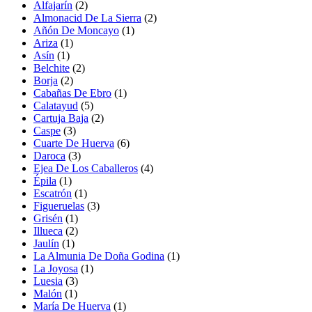
Alfajarín
(2)
Almonacid De La Sierra
(2)
Añón De Moncayo
(1)
Ariza
(1)
Asín
(1)
Belchite
(2)
Borja
(2)
Cabañas De Ebro
(1)
Calatayud
(5)
Cartuja Baja
(2)
Caspe
(3)
Cuarte De Huerva
(6)
Daroca
(3)
Ejea De Los Caballeros
(4)
Épila
(1)
Escatrón
(1)
Figueruelas
(3)
Grisén
(1)
Illueca
(2)
Jaulín
(1)
La Almunia De Doña Godina
(1)
La Joyosa
(1)
Luesia
(3)
Malón
(1)
María De Huerva
(1)