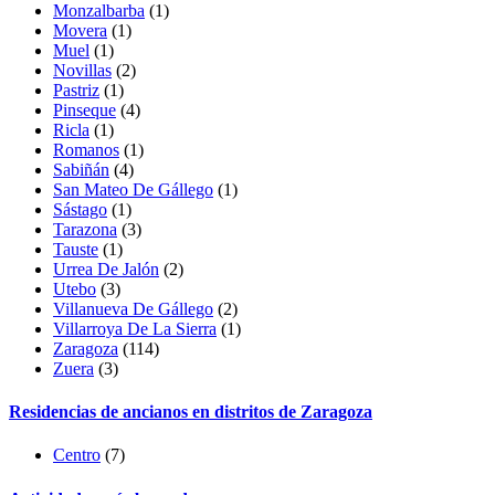
Monzalbarba
(1)
Movera
(1)
Muel
(1)
Novillas
(2)
Pastriz
(1)
Pinseque
(4)
Ricla
(1)
Romanos
(1)
Sabiñán
(4)
San Mateo De Gállego
(1)
Sástago
(1)
Tarazona
(3)
Tauste
(1)
Urrea De Jalón
(2)
Utebo
(3)
Villanueva De Gállego
(2)
Villarroya De La Sierra
(1)
Zaragoza
(114)
Zuera
(3)
Residencias de ancianos en distritos de Zaragoza
Centro
(7)