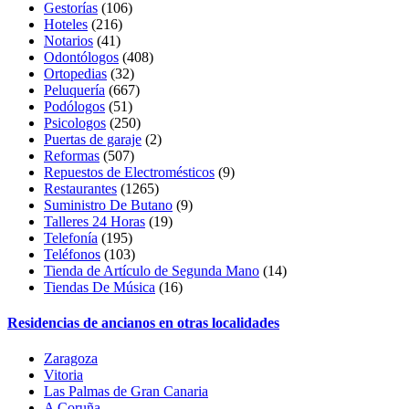
Gestorías
(106)
Hoteles
(216)
Notarios
(41)
Odontólogos
(408)
Ortopedias
(32)
Peluquería
(667)
Podólogos
(51)
Psicologos
(250)
Puertas de garaje
(2)
Reformas
(507)
Repuestos de Electromésticos
(9)
Restaurantes
(1265)
Suministro De Butano
(9)
Talleres 24 Horas
(19)
Telefonía
(195)
Teléfonos
(103)
Tienda de Artículo de Segunda Mano
(14)
Tiendas De Música
(16)
Residencias de ancianos en otras localidades
Zaragoza
Vitoria
Las Palmas de Gran Canaria
A Coruña