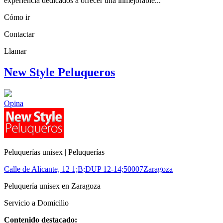
experiencia dedicados a ofrecer una inmejorable...
Cómo ir
Contactar
Llamar
New Style Peluqueros
Opina
Peluquerías unisex | Peluquerías
Calle de Alicante, 12 1;B;DUP 12-14;
50007
Zaragoza
Peluquería unisex en Zaragoza
Servicio a Domicilio
Contenido destacado: