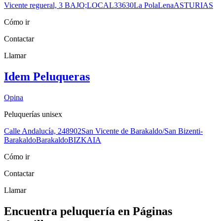
Vicente regueral, 3 BAJO;LOCAL
33630
La Pola
Lena
ASTURIAS
Cómo ir
Contactar
Llamar
Idem Peluqueras
Opina
Peluquerías unisex
Calle Andalucía, 2
48902
San Vicente de Barakaldo/San Bizenti-
Barakaldo
Barakaldo
BIZKAIA
Cómo ir
Contactar
Llamar
Encuentra peluquería en Páginas