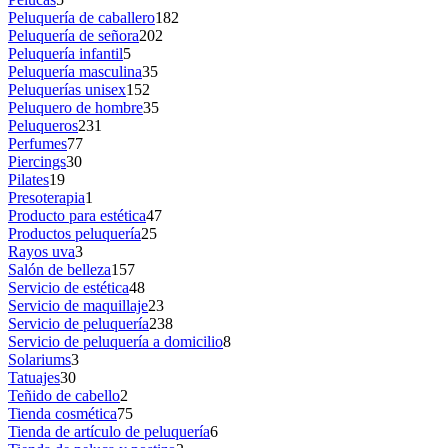
Peluquería de caballero
182
Peluquería de señora
202
Peluquería infantil
5
Peluquería masculina
35
Peluquerías unisex
152
Peluquero de hombre
35
Peluqueros
231
Perfumes
77
Piercings
30
Pilates
19
Presoterapia
1
Producto para estética
47
Productos peluquería
25
Rayos uva
3
Salón de belleza
157
Servicio de estética
48
Servicio de maquillaje
23
Servicio de peluquería
238
Servicio de peluquería a domicilio
8
Solariums
3
Tatuajes
30
Teñido de cabello
2
Tienda cosmética
75
Tienda de artículo de peluquería
6