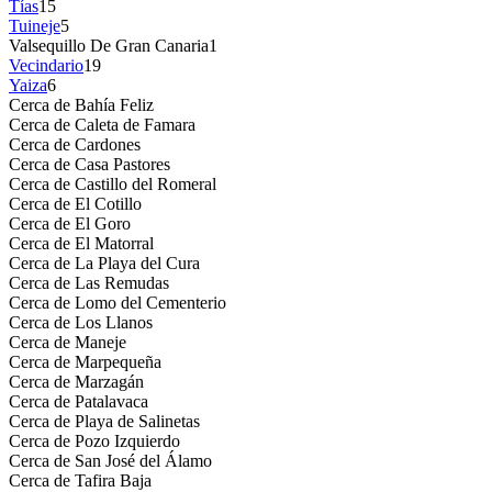
Tías
15
Tuineje
5
Valsequillo De Gran Canaria
1
Vecindario
19
Yaiza
6
Cerca de Bahía Feliz
Cerca de Caleta de Famara
Cerca de Cardones
Cerca de Casa Pastores
Cerca de Castillo del Romeral
Cerca de El Cotillo
Cerca de El Goro
Cerca de El Matorral
Cerca de La Playa del Cura
Cerca de Las Remudas
Cerca de Lomo del Cementerio
Cerca de Los Llanos
Cerca de Maneje
Cerca de Marpequeña
Cerca de Marzagán
Cerca de Patalavaca
Cerca de Playa de Salinetas
Cerca de Pozo Izquierdo
Cerca de San José del Álamo
Cerca de Tafira Baja