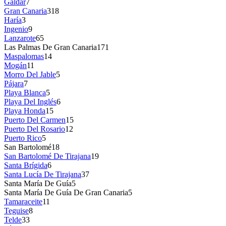
Gáldar
7
Gran Canaria
318
Haría
3
Ingenio
9
Lanzarote
65
Las Palmas De Gran Canaria
171
Maspalomas
14
Mogán
11
Morro Del Jable
5
Pájara
7
Playa Blanca
5
Playa Del Inglés
6
Playa Honda
15
Puerto Del Carmen
15
Puerto Del Rosario
12
Puerto Rico
5
San Bartolomé
18
San Bartolomé De Tirajana
19
Santa Brígida
6
Santa Lucía De Tirajana
37
Santa María De Guía
5
Santa María De Guía De Gran Canaria
5
Tamaraceite
11
Teguise
8
Telde
33