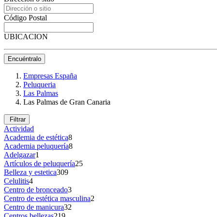
Código Postal
UBICACION
Encuéntralo
Empresas España
Peluqueria
Las Palmas
Las Palmas de Gran Canaria
Filtrar
Actividad
Academia de estética
8
Academia peluquería
8
Adelgazar
1
Artículos de peluquería
25
Belleza y estetica
309
Celulitis
4
Centro de bronceado
3
Centro de estética masculina
2
Centro de manicura
32
Centros bellezas
219