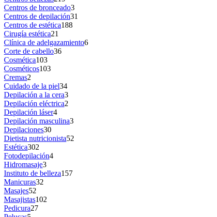
Centros de bronceado
3
Centros de depilación
31
Centros de estética
188
Cirugía estética
21
Clínica de adelgazamiento
6
Corte de cabello
36
Cosmética
103
Cosméticos
103
Cremas
2
Cuidado de la piel
34
Depilación a la cera
3
Depilación eléctrica
2
Depilación láser
4
Depilación masculina
3
Depilaciones
30
Dietista nutricionista
52
Estética
302
Fotodepilación
4
Hidromasaje
3
Instituto de belleza
157
Manicuras
32
Masajes
52
Masajistas
102
Pedicura
27
Pelucas
5