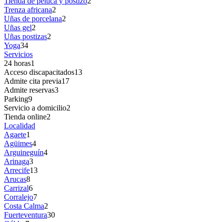
Tienda de peluca y postizo
2
Trenza africana
2
Uñas de porcelana
2
Uñas gel
2
Uñas postizas
2
Yoga
34
Servicios
24 horas
1
Acceso discapacitados
13
Admite cita previa
17
Admite reservas
3
Parking
9
Servicio a domicilio
2
Tienda online
2
Localidad
Agaete
1
Agüimes
4
Arguineguín
4
Arinaga
3
Arrecife
13
Arucas
8
Carrizal
6
Corralejo
7
Costa Calma
2
Fuerteventura
30