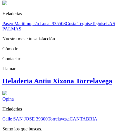
Heladerías
Paseo Maritimo, s/n Local 9
35508
Costa Teguise
Teguise
LAS
PALMAS
Nuestra meta: tu satisfacción.
Cómo ir
Contactar
Llamar
Heladería Antiu Xixona Torrelavega
Opina
Heladerías
Calle SAN JOSE
39300
Torrelavega
CANTABRIA
Somo los que buscas.