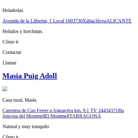
Heladerías
Avenida de la Llibertat, 1 Local 10
03730
Xàbia/Jávea
ALICANTE
Helados y horchatas.
Cómo ir
Contactar
Llamar
Masia Puig Adoll
Casa rural, Masía
Carretera de Can Ferrer a Aiguaviva km. 9.1 TV 2443
43718
la
Joncosa del Montmell
El Montmell
TARRAGONA
Natural y muy tranquilo
Cómo ir