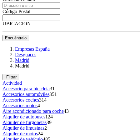
Código Postal
UBICACION
Encuéntralo
Empresas España
Desguaces
Madrid
Madrid
Filtrar
Actividad
Accesorio para bicicleta
31
Accesorios automóviles
351
Accesorios coches
314
Accesorios motos
4
Aire acondicionado para coche
43
Alquiler de autobuses
124
Alquiler de furgonetas
39
Alquiler de limusinas
2
Alquiler de motos
24
Alquiler de vehículo
485