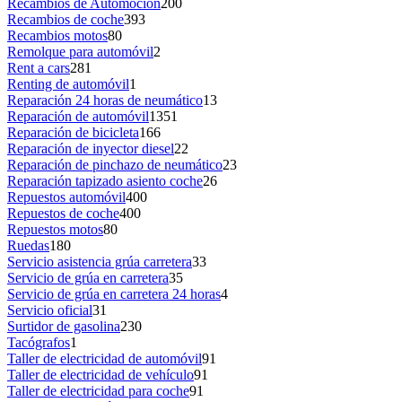
Recambios de Automoción
200
Recambios de coche
393
Recambios motos
80
Remolque para automóvil
2
Rent a cars
281
Renting de automóvil
1
Reparación 24 horas de neumático
13
Reparación de automóvil
1351
Reparación de bicicleta
166
Reparación de inyector diesel
22
Reparación de pinchazo de neumático
23
Reparación tapizado asiento coche
26
Repuestos automóvil
400
Repuestos de coche
400
Repuestos motos
80
Ruedas
180
Servicio asistencia grúa carretera
33
Servicio de grúa en carretera
35
Servicio de grúa en carretera 24 horas
4
Servicio oficial
31
Surtidor de gasolina
230
Tacógrafos
1
Taller de electricidad de automóvil
91
Taller de electricidad de vehículo
91
Taller de electricidad para coche
91