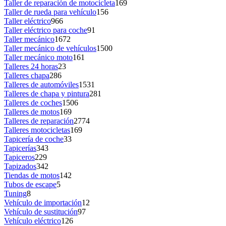
Taller de reparación de motocicleta
169
Taller de rueda para vehículo
156
Taller eléctrico
966
Taller eléctrico para coche
91
Taller mecánico
1672
Taller mecánico de vehículos
1500
Taller mecánico moto
161
Talleres 24 horas
23
Talleres chapa
286
Talleres de automóviles
1531
Talleres de chapa y pintura
281
Talleres de coches
1506
Talleres de motos
169
Talleres de reparación
2774
Talleres motocicletas
169
Tapicería de coche
33
Tapicerías
343
Tapiceros
229
Tapizados
342
Tiendas de motos
142
Tubos de escape
5
Tuning
8
Vehículo de importación
12
Vehículo de sustitución
97
Vehículo eléctrico
126