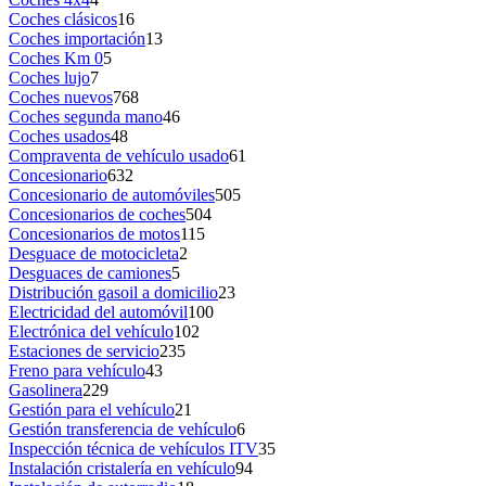
Coches clásicos
16
Coches importación
13
Coches Km 0
5
Coches lujo
7
Coches nuevos
768
Coches segunda mano
46
Coches usados
48
Compraventa de vehículo usado
61
Concesionario
632
Concesionario de automóviles
505
Concesionarios de coches
504
Concesionarios de motos
115
Desguace de motocicleta
2
Desguaces de camiones
5
Distribución gasoil a domicilio
23
Electricidad del automóvil
100
Electrónica del vehículo
102
Estaciones de servicio
235
Freno para vehículo
43
Gasolinera
229
Gestión para el vehículo
21
Gestión transferencia de vehículo
6
Inspección técnica de vehículos ITV
35
Instalación cristalería en vehículo
94