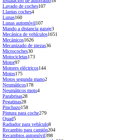
Instalación de autorradio
18
Lavado de coches
107
Llantas coches
4
Lunas
160
Lunas automóvil
107
Mando a distancia garaje
3
Mecánica de vehículos
1651
Mecánicos
1626
Mecanizado de piezas
36
Microcoches
30
Motocicletas
173
Motor
97
Motores eléctricos
144
Motos
175
Motos segunda mano
2
Neumáticos
178
Neumáticos moto
4
Parabrisas
28
Pegatinas
28
Pinchazo
158
Pintura para coche
279
Quad
5
Radiador para vehículo
8
Recambio para camión
204
Recambios automóvil
398