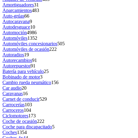
Amortiguadores
31
Aparcamientos
483
Auto-grúas
66
Autocaravana
9
Autodesguace
10
Automoción
4986
Automóviles
1352
Automóviles concesionarios
505
Automóviles de ocasión
222
Autoradios
19
Autorecambios
91
Autorepuestos
91
Batería para vehículo
25
Bobinado de motor
3
Cambio rueda neumático
156
Car audio
20
Caravanas
16
Carnet de conducir
529
Carrocerías
103
Carroceros
104
Ciclomotores
173
Coche de ocasión
222
Coche para discapacitado
5
Coches
1354
Coches 4x4
4