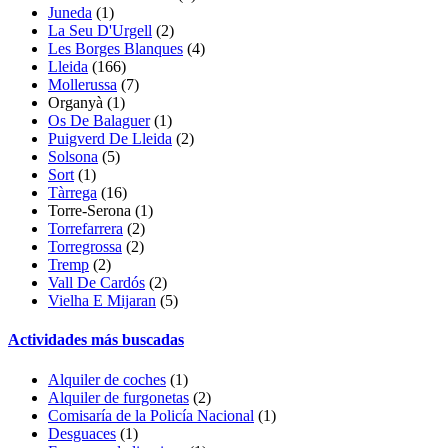
Juneda
(1)
La Seu D'Urgell
(2)
Les Borges Blanques
(4)
Lleida
(166)
Mollerussa
(7)
Organyà
(1)
Os De Balaguer
(1)
Puigverd De Lleida
(2)
Solsona
(5)
Sort
(1)
Tàrrega
(16)
Torre-Serona
(1)
Torrefarrera
(2)
Torregrossa
(2)
Tremp
(2)
Vall De Cardós
(2)
Vielha E Mijaran
(5)
Actividades más buscadas
Alquiler de coches
(1)
Alquiler de furgonetas
(2)
Comisaría de la Policía Nacional
(1)
Desguaces
(1)