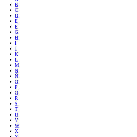
B
C
D
E
F
G
H
I
J
K
L
M
N
Ñ
O
P
Q
R
S
T
U
V
W
X
Y