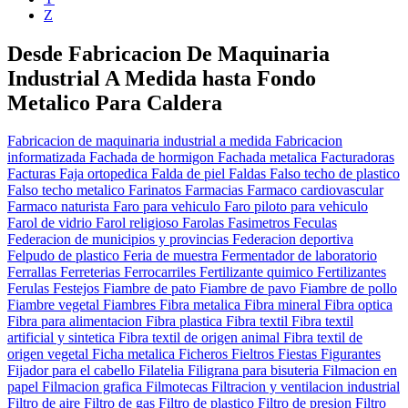
Z
Desde Fabricacion De Maquinaria
Industrial A Medida hasta Fondo
Metalico Para Caldera
Fabricacion de maquinaria industrial a medida
Fabricacion
informatizada
Fachada de hormigon
Fachada metalica
Facturadoras
Facturas
Faja ortopedica
Falda de piel
Faldas
Falso techo de plastico
Falso techo metalico
Farinatos
Farmacias
Farmaco cardiovascular
Farmaco naturista
Faro para vehiculo
Faro piloto para vehiculo
Farol de vidrio
Farol religioso
Farolas
Fasimetros
Feculas
Federacion de municipios y provincias
Federacion deportiva
Felpudo de plastico
Feria de muestra
Fermentador de laboratorio
Ferrallas
Ferreterias
Ferrocarriles
Fertilizante quimico
Fertilizantes
Ferulas
Festejos
Fiambre de pato
Fiambre de pavo
Fiambre de pollo
Fiambre vegetal
Fiambres
Fibra metalica
Fibra mineral
Fibra optica
Fibra para alimentacion
Fibra plastica
Fibra textil
Fibra textil
artificial y sintetica
Fibra textil de origen animal
Fibra textil de
origen vegetal
Ficha metalica
Ficheros
Fieltros
Fiestas
Figurantes
Fijador para el cabello
Filatelia
Filigrana para bisuteria
Filmacion en
papel
Filmacion grafica
Filmotecas
Filtracion y ventilacion industrial
Filtro de aire
Filtro de gas
Filtro de plastico
Filtro de presion
Filtro