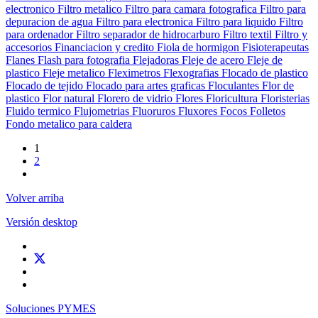
electronico
Filtro metalico
Filtro para camara fotografica
Filtro para
depuracion de agua
Filtro para electronica
Filtro para liquido
Filtro
para ordenador
Filtro separador de hidrocarburo
Filtro textil
Filtro y
accesorios
Financiacion y credito
Fiola de hormigon
Fisioterapeutas
Flanes
Flash para fotografia
Flejadoras
Fleje de acero
Fleje de
plastico
Fleje metalico
Fleximetros
Flexografias
Flocado de plastico
Flocado de tejido
Flocado para artes graficas
Floculantes
Flor de
plastico
Flor natural
Florero de vidrio
Flores
Floricultura
Floristerias
Fluido termico
Flujometrias
Fluoruros
Fluxores
Focos
Folletos
Fondo metalico para caldera
1
2
Volver arriba
Versión desktop
Soluciones PYMES