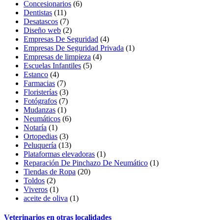
Concesionarios
(6)
Dentistas
(11)
Desatascos
(7)
Diseño web
(2)
Empresas De Seguridad
(4)
Empresas De Seguridad Privada
(1)
Empresas de limpieza
(4)
Escuelas Infantiles
(5)
Estanco
(4)
Farmacias
(7)
Floristerías
(3)
Fotógrafos
(7)
Mudanzas
(1)
Neumáticos
(6)
Notaría
(1)
Ortopedias
(3)
Peluquería
(13)
Plataformas elevadoras
(1)
Reparación De Pinchazo De Neumático
(1)
Tiendas de Ropa
(20)
Toldos
(2)
Viveros
(1)
aceite de oliva
(1)
Veterinarios en otras localidades