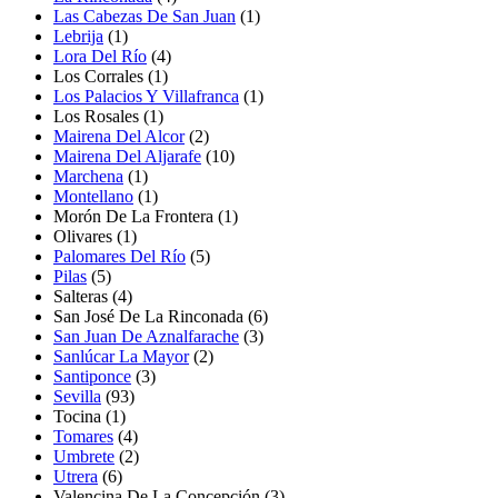
Las Cabezas De San Juan
(1)
Lebrija
(1)
Lora Del Río
(4)
Los Corrales
(1)
Los Palacios Y Villafranca
(1)
Los Rosales
(1)
Mairena Del Alcor
(2)
Mairena Del Aljarafe
(10)
Marchena
(1)
Montellano
(1)
Morón De La Frontera (1)
Olivares
(1)
Palomares Del Río
(5)
Pilas
(5)
Salteras
(4)
San José De La Rinconada
(6)
San Juan De Aznalfarache
(3)
Sanlúcar La Mayor
(2)
Santiponce
(3)
Sevilla
(93)
Tocina
(1)
Tomares
(4)
Umbrete
(2)
Utrera
(6)
Valencina De La Concepción
(3)