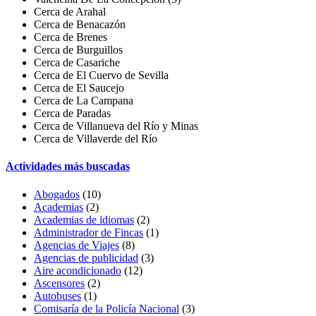
Cerca de Arahal
Cerca de Benacazón
Cerca de Brenes
Cerca de Burguillos
Cerca de Casariche
Cerca de El Cuervo de Sevilla
Cerca de El Saucejo
Cerca de La Campana
Cerca de Paradas
Cerca de Villanueva del Río y Minas
Cerca de Villaverde del Río
Actividades más buscadas
Abogados
(10)
Academias
(2)
Academias de idiomas
(2)
Administrador de Fincas
(1)
Agencias de Viajes
(8)
Agencias de publicidad
(3)
Aire acondicionado
(12)
Ascensores
(2)
Autobuses
(1)
Comisaría de la Policía Nacional
(3)