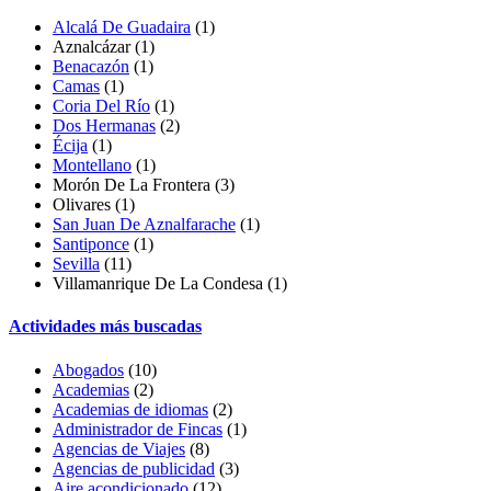
Alcalá De Guadaira
(1)
Aznalcázar
(1)
Benacazón
(1)
Camas
(1)
Coria Del Río
(1)
Dos Hermanas
(2)
Écija
(1)
Montellano
(1)
Morón De La Frontera (3)
Olivares
(1)
San Juan De Aznalfarache
(1)
Santiponce
(1)
Sevilla
(11)
Villamanrique De La Condesa
(1)
Actividades más buscadas
Abogados
(10)
Academias
(2)
Academias de idiomas
(2)
Administrador de Fincas
(1)
Agencias de Viajes
(8)
Agencias de publicidad
(3)
Aire acondicionado
(12)