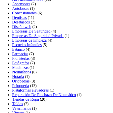
Ascensores
(2)
Autobuses
(1)
Concesionarios
(6)
Dentistas
(11)
Desatascos
(7)
Diseño web
(2)
Empresas De Seguridad
(4)
Empresas De Seguridad Privada
(1)
Empresas de limpieza
(4)
Escuelas Infantiles
(5)
Estanco
(4)
Farmacias
(7)
Floristerías
(3)
Fotógrafos
(7)
Mudanzas
(1)
Neumáticos
(6)
Notaría
(1)
Ortopedias
(3)
Peluquería
(13)
Plataformas elevadoras
(1)
Reparación De Pinchazo De Neumático
(1)
Tiendas de Ropa
(20)
Toldos
(2)
Veterinarios
(1)
Viveros
(1)