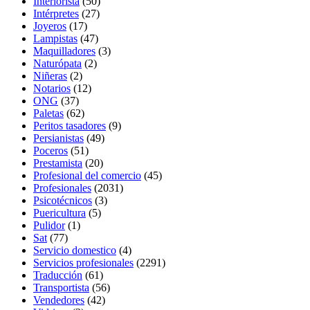
Interiorista
(50)
Intérpretes
(27)
Joyeros
(17)
Lampistas
(47)
Maquilladores
(3)
Naturópata
(2)
Niñeras
(2)
Notarios
(12)
ONG
(37)
Paletas
(62)
Peritos tasadores
(9)
Persianistas
(49)
Poceros
(51)
Prestamista
(20)
Profesional del comercio
(45)
Profesionales
(2031)
Psicotécnicos
(3)
Puericultura
(5)
Pulidor
(1)
Sat
(77)
Servicio domestico
(4)
Servicios profesionales
(2291)
Traducción
(61)
Transportista
(56)
Vendedores
(42)