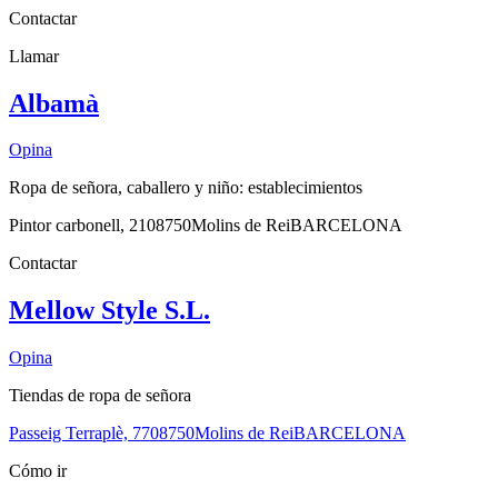
Contactar
Llamar
Albamà
Opina
Ropa de señora, caballero y niño: establecimientos
Pintor carbonell, 21
08750
Molins de Rei
BARCELONA
Contactar
Mellow Style S.L.
Opina
Tiendas de ropa de señora
Passeig Terraplè, 77
08750
Molins de Rei
BARCELONA
Cómo ir