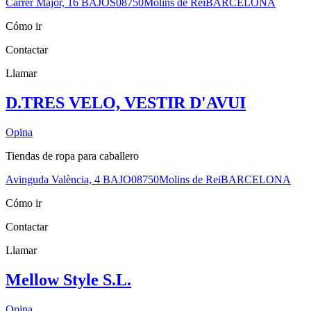
Carrer Major, 16 BAJOS
08750
Molins de Rei
BARCELONA
Cómo ir
Contactar
Llamar
D.TRES VELO, VESTIR D'AVUI
Opina
Tiendas de ropa para caballero
Avinguda València, 4 BAJO
08750
Molins de Rei
BARCELONA
Cómo ir
Contactar
Llamar
Mellow Style S.L.
Opina