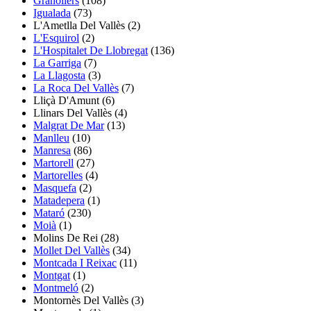
Granollers
(108)
Igualada
(73)
L'Ametlla Del Vallès
(2)
L'Esquirol
(2)
L'Hospitalet De Llobregat
(136)
La Garriga
(7)
La Llagosta
(3)
La Roca Del Vallès
(7)
Lliçà D'Amunt
(6)
Llinars Del Vallès
(4)
Malgrat De Mar
(13)
Manlleu
(10)
Manresa
(86)
Martorell
(27)
Martorelles
(4)
Masquefa
(2)
Matadepera
(1)
Mataró
(230)
Moià
(1)
Molins De Rei (28)
Mollet Del Vallès
(34)
Montcada I Reixac
(11)
Montgat
(1)
Montmeló
(2)
Montornès Del Vallès
(3)