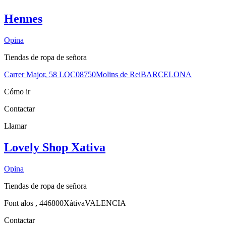
Hennes
Opina
Tiendas de ropa de señora
Carrer Major, 58 LOC
08750
Molins de Rei
BARCELONA
Cómo ir
Contactar
Llamar
Lovely Shop Xativa
Opina
Tiendas de ropa de señora
Font alos , 4
46800
Xàtiva
VALENCIA
Contactar