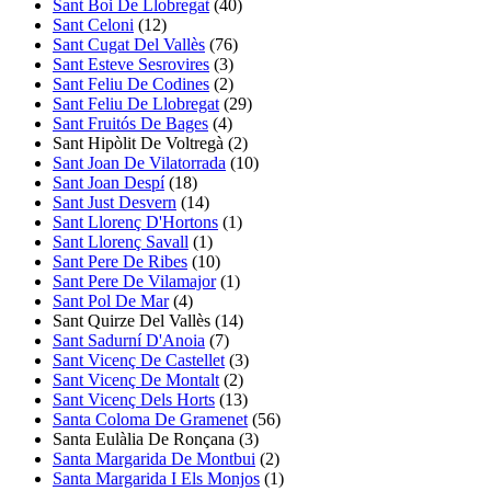
Sant Boi De Llobregat
(40)
Sant Celoni
(12)
Sant Cugat Del Vallès
(76)
Sant Esteve Sesrovires
(3)
Sant Feliu De Codines
(2)
Sant Feliu De Llobregat
(29)
Sant Fruitós De Bages
(4)
Sant Hipòlit De Voltregà
(2)
Sant Joan De Vilatorrada
(10)
Sant Joan Despí
(18)
Sant Just Desvern
(14)
Sant Llorenç D'Hortons
(1)
Sant Llorenç Savall
(1)
Sant Pere De Ribes
(10)
Sant Pere De Vilamajor
(1)
Sant Pol De Mar
(4)
Sant Quirze Del Vallès
(14)
Sant Sadurní D'Anoia
(7)
Sant Vicenç De Castellet
(3)
Sant Vicenç De Montalt
(2)
Sant Vicenç Dels Horts
(13)
Santa Coloma De Gramenet
(56)
Santa Eulàlia De Ronçana
(3)
Santa Margarida De Montbui
(2)
Santa Margarida I Els Monjos
(1)