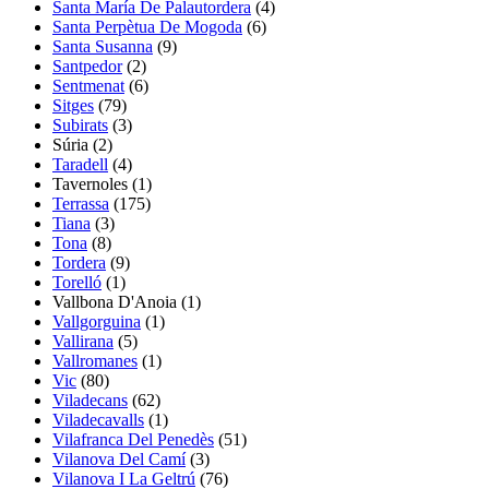
Santa María De Palautordera
(4)
Santa Perpètua De Mogoda
(6)
Santa Susanna
(9)
Santpedor
(2)
Sentmenat
(6)
Sitges
(79)
Subirats
(3)
Súria
(2)
Taradell
(4)
Tavernoles
(1)
Terrassa
(175)
Tiana
(3)
Tona
(8)
Tordera
(9)
Torelló
(1)
Vallbona D'Anoia
(1)
Vallgorguina
(1)
Vallirana
(5)
Vallromanes
(1)
Vic
(80)
Viladecans
(62)
Viladecavalls
(1)
Vilafranca Del Penedès
(51)
Vilanova Del Camí
(3)
Vilanova I La Geltrú
(76)