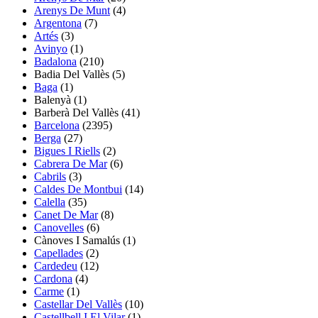
Arenys De Munt
(4)
Argentona
(7)
Artés
(3)
Avinyo
(1)
Badalona
(210)
Badia Del Vallès
(5)
Baga
(1)
Balenyà
(1)
Barberà Del Vallès
(41)
Barcelona
(2395)
Berga
(27)
Bigues I Riells
(2)
Cabrera De Mar
(6)
Cabrils
(3)
Caldes De Montbui
(14)
Calella
(35)
Canet De Mar
(8)
Canovelles
(6)
Cànoves I Samalús
(1)
Capellades
(2)
Cardedeu
(12)
Cardona
(4)
Carme
(1)
Castellar Del Vallès
(10)
Castellbell I El Vilar
(1)