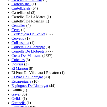
Castellbisbal
(1)
Castelldefels
(64)
Castelltercol
(3)
Castellvi De La Marca
(1)
Castellví De Rosanes
(1)
Centelles
(4)
Cercs
(1)
Cerdanyola Del Vallès
(32)
Cervello
(1)
Collsuspina
(1)
Corbera De Llobregat
(3)
Cornellà De Llobregat
(77)
Costa Del Maresme
(2737)
Cubelles
(8)
Dosrius
(3)
El Masnou
(9)
El Pont De Vilomara I Rocafort
(1)
El Prat De Llobregat
(43)
Esparreguera
(10)
Esplugues De Llobregat
(44)
Gallifa
(1)
Gavà
(35)
Gelida
(1)
Gironella
(1)