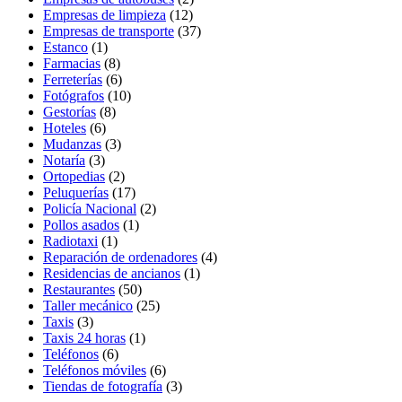
Empresas de limpieza
(12)
Empresas de transporte
(37)
Estanco
(1)
Farmacias
(8)
Ferreterías
(6)
Fotógrafos
(10)
Gestorías
(8)
Hoteles
(6)
Mudanzas
(3)
Notaría
(3)
Ortopedias
(2)
Peluquerías
(17)
Policía Nacional
(2)
Pollos asados
(1)
Radiotaxi
(1)
Reparación de ordenadores
(4)
Residencias de ancianos
(1)
Restaurantes
(50)
Taller mecánico
(25)
Taxis
(3)
Taxis 24 horas
(1)
Teléfonos
(6)
Teléfonos móviles
(6)
Tiendas de fotografía
(3)