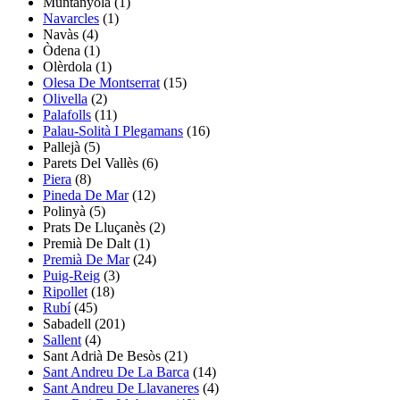
Muntanyola
(1)
Navarcles
(1)
Navàs
(4)
Òdena
(1)
Olèrdola
(1)
Olesa De Montserrat
(15)
Olivella
(2)
Palafolls
(11)
Palau-Solità I Plegamans
(16)
Pallejà
(5)
Parets Del Vallès
(6)
Piera
(8)
Pineda De Mar
(12)
Polinyà
(5)
Prats De Lluçanès
(2)
Premià De Dalt
(1)
Premià De Mar
(24)
Puig-Reig
(3)
Ripollet
(18)
Rubí
(45)
Sabadell
(201)
Sallent
(4)
Sant Adrià De Besòs
(21)
Sant Andreu De La Barca
(14)
Sant Andreu De Llavaneres
(4)