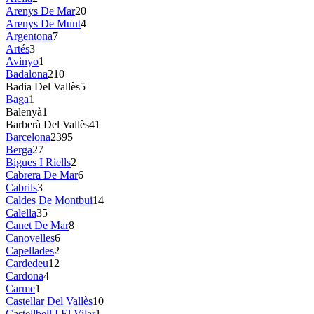
Arenys De Mar
20
Arenys De Munt
4
Argentona
7
Artés
3
Avinyo
1
Badalona
210
Badia Del Vallès
5
Baga
1
Balenyà
1
Barberà Del Vallès
41
Barcelona
2395
Berga
27
Bigues I Riells
2
Cabrera De Mar
6
Cabrils
3
Caldes De Montbui
14
Calella
35
Canet De Mar
8
Canovelles
6
Capellades
2
Cardedeu
12
Cardona
4
Carme
1
Castellar Del Vallès
10
Castellbell I El Vilar
1