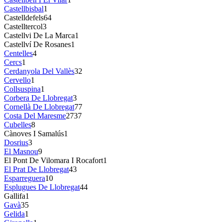
Castellbisbal
1
Castelldefels
64
Castelltercol
3
Castellvi De La Marca
1
Castellví De Rosanes
1
Centelles
4
Cercs
1
Cerdanyola Del Vallès
32
Cervello
1
Collsuspina
1
Corbera De Llobregat
3
Cornellà De Llobregat
77
Costa Del Maresme
2737
Cubelles
8
Cànoves I Samalús
1
Dosrius
3
El Masnou
9
El Pont De Vilomara I Rocafort
1
El Prat De Llobregat
43
Esparreguera
10
Esplugues De Llobregat
44
Gallifa
1
Gavà
35
Gelida
1