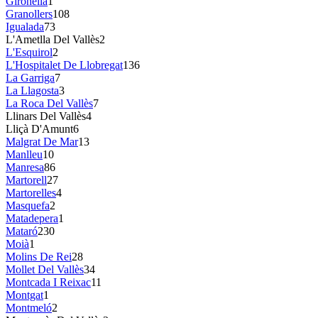
Gironella
1
Granollers
108
Igualada
73
L'Ametlla Del Vallès
2
L'Esquirol
2
L'Hospitalet De Llobregat
136
La Garriga
7
La Llagosta
3
La Roca Del Vallès
7
Llinars Del Vallès
4
Lliçà D'Amunt
6
Malgrat De Mar
13
Manlleu
10
Manresa
86
Martorell
27
Martorelles
4
Masquefa
2
Matadepera
1
Mataró
230
Moià
1
Molins De Rei
28
Mollet Del Vallès
34
Montcada I Reixac
11
Montgat
1
Montmeló
2