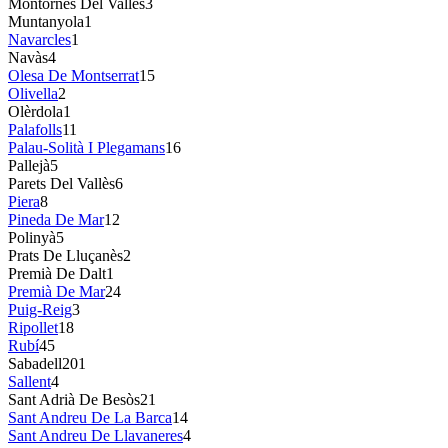
Montornès Del Vallès
3
Muntanyola
1
Navarcles
1
Navàs
4
Olesa De Montserrat
15
Olivella
2
Olèrdola
1
Palafolls
11
Palau-Solità I Plegamans
16
Pallejà
5
Parets Del Vallès
6
Piera
8
Pineda De Mar
12
Polinyà
5
Prats De Lluçanès
2
Premià De Dalt
1
Premià De Mar
24
Puig-Reig
3
Ripollet
18
Rubí
45
Sabadell
201
Sallent
4
Sant Adrià De Besòs
21
Sant Andreu De La Barca
14
Sant Andreu De Llavaneres
4