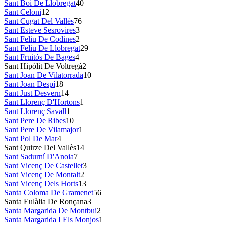
Sant Boi De Llobregat
40
Sant Celoni
12
Sant Cugat Del Vallès
76
Sant Esteve Sesrovires
3
Sant Feliu De Codines
2
Sant Feliu De Llobregat
29
Sant Fruitós De Bages
4
Sant Hipòlit De Voltregà
2
Sant Joan De Vilatorrada
10
Sant Joan Despí
18
Sant Just Desvern
14
Sant Llorenç D'Hortons
1
Sant Llorenç Savall
1
Sant Pere De Ribes
10
Sant Pere De Vilamajor
1
Sant Pol De Mar
4
Sant Quirze Del Vallès
14
Sant Sadurní D'Anoia
7
Sant Vicenç De Castellet
3
Sant Vicenç De Montalt
2
Sant Vicenç Dels Horts
13
Santa Coloma De Gramenet
56
Santa Eulàlia De Ronçana
3
Santa Margarida De Montbui
2
Santa Margarida I Els Monjos
1