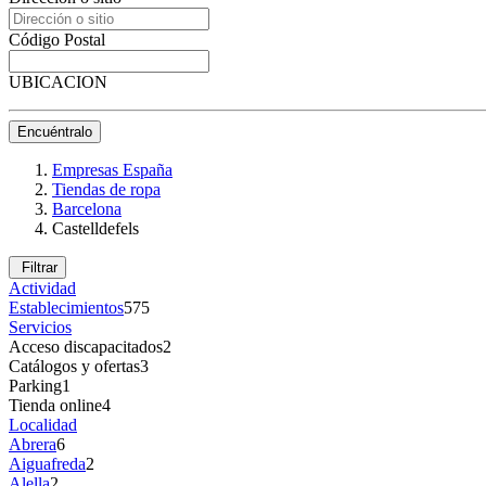
Código Postal
UBICACION
Encuéntralo
Empresas España
Tiendas de ropa
Barcelona
Castelldefels
Filtrar
Actividad
Establecimientos
575
Servicios
Acceso discapacitados
2
Catálogos y ofertas
3
Parking
1
Tienda online
4
Localidad
Abrera
6
Aiguafreda
2
Alella
2