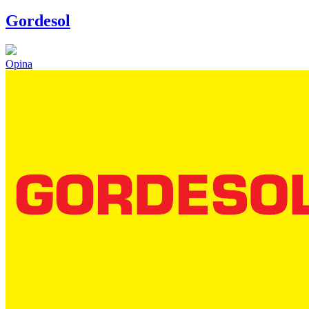
Gordesol
Opina