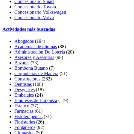
Concesionario Smart
Concesionario Toyota
Concesionario Volkswagen
Concesionario Volvo
Actividades más buscadas
Abogados
(194)
Academias de idiomas
(88)
Administración De Lotería
(20)
Asesores y Asesorías
(98)
Bazares
(23)
Bombona Butano
(7)
Carpinterías de Madera
(51)
Constructoras
(262)
Dentistas
(108)
Desguaces
(18)
Embalajes
(24)
Empresas de Limpieza
(119)
Estanco
(37)
Farmacias
(61)
Fisioterapeutas
(31)
Floristerías
(26)
Fontaneros
(92)
Gimnasios
(50)