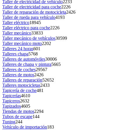
Taller de electricidad de vehículo
2233
Taller de electricidad para coche
2226
Taller de reparación de motocicleta
2426
Taller de rueda para vehículo
4193
Taller eléctrico
18945
Taller eléctrico para coche
2226
Taller mecánico
33833
Taller mecánico de vehículos
30599
Taller mecánico moto
2202
Talleres 24 horas
601
Talleres chapa
5768
Talleres de automóviles
30006
Talleres de chapa y pintura
5665
Talleres de coches
29567
Talleres de motos
2426
Talleres de reparación
52652
Talleres motocicletas
2433
Tapicería de coche
481
Tapicerías
4610
Tapiceros
2632
Tapizados
4605
Tiendas de motos
2294
Tubos de escape
144
Tuning
244
Vehículo de importación
183