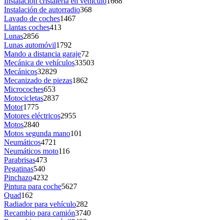
Instalación cristalería en vehículo
1668
Instalación de autorradio
368
Lavado de coches
1467
Llantas coches
413
Lunas
2856
Lunas automóvil
1792
Mando a distancia garaje
72
Mecánica de vehículos
33503
Mecánicos
32829
Mecanizado de piezas
1862
Microcoches
653
Motocicletas
2837
Motor
1775
Motores eléctricos
2955
Motos
2840
Motos segunda mano
101
Neumáticos
4721
Neumáticos moto
116
Parabrisas
473
Pegatinas
540
Pinchazo
4232
Pintura para coche
5627
Quad
162
Radiador para vehículo
282
Recambio para camión
3740