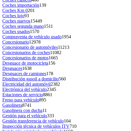
Coches importación
139
Coches Km 0
201
Coches lujo
93
Coches nuevos
15449
Coches segunda mano
1511
Coches usados
1570
Compraventa de vehículo usado
1954
Concesionario
12978
Concesionario de automóviles
11213
Concesionarios de coches
11082
Concesionarios de motos
1665
Desguace de motocicleta
156
Desguaces
1638
Desguaces de camiones
178
Distribución gasoil a domicilio
560
Electricidad del automóvil
2382
Electrónica del vehículo
2345
Estaciones de servicio
8861
Freno para vehículo
895
Gasolinera
8741
Gasolinera con ducha
11
Gestión para el vehículo
333
Gestión transferencia de vehículo
104
Inspección técnica de vehículos ITV
710