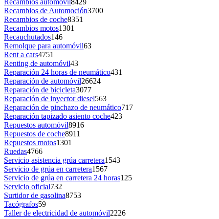
Recambios automóvil
8429
Recambios de Automoción
3700
Recambios de coche
8351
Recambios motos
1301
Recauchutados
146
Remolque para automóvil
63
Rent a cars
4751
Renting de automóvil
43
Reparación 24 horas de neumático
431
Reparación de automóvil
26624
Reparación de bicicleta
3077
Reparación de inyector diesel
563
Reparación de pinchazo de neumático
717
Reparación tapizado asiento coche
423
Repuestos automóvil
8916
Repuestos de coche
8911
Repuestos motos
1301
Ruedas
4766
Servicio asistencia grúa carretera
1543
Servicio de grúa en carretera
1567
Servicio de grúa en carretera 24 horas
125
Servicio oficial
732
Surtidor de gasolina
8753
Tacógrafos
59
Taller de electricidad de automóvil
2226