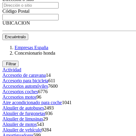
Código Postal
UBICACION
Encuéntralo
Empresas España
Concesionario honda
Filtrar
Actividad
Accesorio de caravana
14
Accesorio para bicicleta
611
Accesorios automóviles
7600
Accesorios coches
6776
Accesorios motos
96
Aire acondicionado para coche
1041
Alquiler de autobuses
2493
Alquiler de furgonetas
936
Alquiler de limusinas
29
Alquiler de motos
543
Alquiler de vehículo
9284
Amortiguadores
599