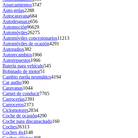
Aparcamientos
3747
Auto-grúas
2288
Autocaravana
684
Autodesguace
656
Automoción
96629
Automóviles
26275
Automóviles concesionarios
11213
Automóviles de ocasión
4291
Autoradios
382
Autorecambios
1966
Autorepuestos
1966
Batería para vehículo
545
Bobinado de motor
51
Cambio rueda neumático
4194
Car audio
390
Caravanas
1044
Carnet de conducir
7765
Carrocerías
2391
Carroceros
2373
Ciclomotores
2834
Coche de ocasión
4290
Coche para discapacitado
160
Coches
26313
Coches 4x4
148
Coches clásicos
408