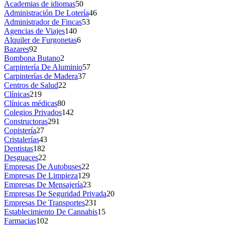
Academias de idiomas
50
Administración De Lotería
46
Administrador de Fincas
53
Agencias de Viajes
140
Alquiler de Furgonetas
6
Bazares
92
Bombona Butano
2
Carpintería De Aluminio
57
Carpinterías de Madera
37
Centros de Salud
22
Clínicas
219
Clínicas médicas
80
Colegios Privados
142
Constructoras
291
Copistería
27
Cristalerías
43
Dentistas
182
Desguaces
22
Empresas De Autobuses
22
Empresas De Limpieza
129
Empresas De Mensajería
23
Empresas De Seguridad Privada
20
Empresas De Transportes
231
Establecimiento De Cannabis
15
Farmacias
102