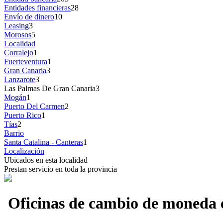
Entidades financieras
28
Envío de dinero
10
Leasing
3
Morosos
5
Localidad
Corralejo
1
Fuerteventura
1
Gran Canaria
3
Lanzarote
3
Las Palmas De Gran Canaria
3
Mogán
1
Puerto Del Carmen
2
Puerto Rico
1
Tías
2
Barrio
Santa Catalina - Canteras
1
Localización
Ubicados en esta localidad
Prestan servicio en toda la provincia
Oficinas de cambio de moneda 