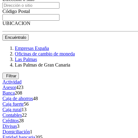
Código Postal
UBICACION
Encuéntralo
Empresas España
Oficinas de cambio de moneda
Las Palmas
Las Palmas de Gran Canaria
Filtrar
Actividad
Asesor
423
Banca
208
Caja de ahorros
48
Caja fuerte
56
Caja rural
13
Contables
22
Créditos
28
Divisas
3
Domiciliación
1
Entidad bancaria
205