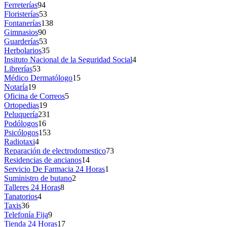
Ferreterías
94
Floristerías
53
Fontanerías
138
Gimnasios
90
Guarderías
53
Herbolarios
35
Insituto Nacional de la Seguridad Social
4
Librerías
53
Médico Dermatólogo
15
Notaría
19
Oficina de Correos
5
Ortopedias
19
Peluquería
231
Podólogos
16
Psicólogos
153
Radiotaxi
4
Reparación de electrodomestico
73
Residencias de ancianos
14
Servicio De Farmacia 24 Horas
1
Suministro de butano
2
Talleres 24 Horas
8
Tanatorios
4
Taxis
36
Telefonía Fija
9
Tienda 24 Horas
17