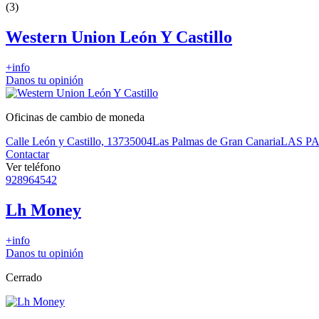
(3)
Western Union León Y Castillo
+info
Danos tu opinión
Oficinas de cambio de moneda
Calle León y Castillo, 137
35004
Las Palmas de Gran Canaria
LAS P
Contactar
Ver teléfono
928964542
Lh Money
+info
Danos tu opinión
Cerrado