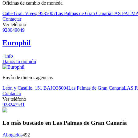
Oficinas de cambio de moneda
Calle Gral. Vives, 95
35007
Las Palmas de Gran Canaria
LAS PALM
Contactar
Ver teléfono
928049049
Europhil
+info
Danos tu opinión
Envío de dinero: agencias
León y Castillo, 151 BAJO
35004
Las Palmas de Gran Canaria
LAS 
Contactar
Ver teléfono
928247531
Lo más buscado en Las Palmas de Gran Canaria
Abogados
492