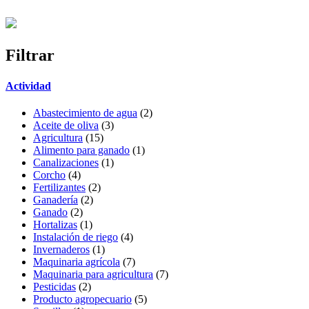
Filtrar
Actividad
Abastecimiento de agua
(2)
Aceite de oliva
(3)
Agricultura
(15)
Alimento para ganado
(1)
Canalizaciones
(1)
Corcho
(4)
Fertilizantes
(2)
Ganadería
(2)
Ganado
(2)
Hortalizas
(1)
Instalación de riego
(4)
Invernaderos
(1)
Maquinaria agrícola
(7)
Maquinaria para agricultura
(7)
Pesticidas
(2)
Producto agropecuario
(5)