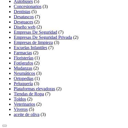
Autobuses
(5)
Concesionarios
(3)
Dentistas
(5)
Desatascos
(7)
Desguaces
(2)
Diseño web
(2)
Empresas De Seguridad
(7)
Empresas De Seguridad Privada
(2)
Empresas de limpieza
(3)
Escuelas Infantiles
(7)
Farmacias
(2)
Floristerías
(1)
Fotógrafos
(2)
Mudanzas
(2)
Neumáticos
(3)
Ortopedias
(1)
Peluquería
(3)
Plataformas elevadoras
(2)
Tiendas de Ropa
(7)
Toldos
(2)
Veterinarios
(2)
Viveros
(5)
aceite de oliva
(3)