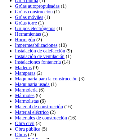
Grúa pluma
(1)
Grúas autopropulsadas
(1)
Grúas construcción
(1)
Grúas móviles
(1)
Grúas torre
(1)
Grupos electrógenos
(1)
Herramientas
(1)
Hormigón
(2)
Impermeabilizaciones
(10)
Instalación de calefacción
(9)
Instalación de ventilación
(1)
Instalaciones fontanería
(14)
Maderas
(9)
Mamparas
(2)
Maquinaria para la construcción
(3)
Maquinaria usada
(1)
Marmolería
(6)
Mármoles
(6)
Marmolistas
(6)
Material de construcción
(16)
Material eléctrico
(2)
Materiales de construcción
(16)
Obra civil
(3)
Obra pública
(5)
Obras
(27)