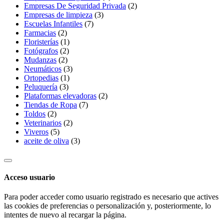
Empresas De Seguridad Privada
(2)
Empresas de limpieza
(3)
Escuelas Infantiles
(7)
Farmacias
(2)
Floristerías
(1)
Fotógrafos
(2)
Mudanzas
(2)
Neumáticos
(3)
Ortopedias
(1)
Peluquería
(3)
Plataformas elevadoras
(2)
Tiendas de Ropa
(7)
Toldos
(2)
Veterinarios
(2)
Viveros
(5)
aceite de oliva
(3)
Acceso usuario
Para poder acceder como usuario registrado es necesario que actives
las cookies de preferencias o personalización y, posteriormente, lo
intentes de nuevo al recargar la página.