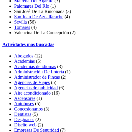
Mairena Del Aljarafe
(3)
Palomares Del Río
(1)
San José De La Rinconada
(3)
San Juan De Aznalfarache
(4)
Sevilla
(56)
Tomares
(4)
Valencina De La Concepción
(2)
Actividades más buscadas
Abogados
(12)
Academias
(5)
Academias de idiomas
(3)
Administración De Lotería
(1)
Administrador de Fincas
(2)
Agencias de Viajes
(5)
Agencias de publicidad
(6)
Aire acondicionado
(16)
Ascensores
(1)
Autobuses
(5)
Concesionarios
(3)
Dentistas
(5)
Desguaces
(2)
Diseño web
(2)
Empresas De Seguridad
(7)