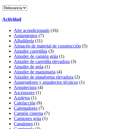
Actividad
Aire acondicionado
(16)
Aislamientos
(7)
Albañilería
(11)
Almacén de material de construcción
(5)
Alquiler carretillas
(3)
Alquiler de camión grúa
(1)
Alquiler de carretilla elevadora
(3)
Alquiler de grúa
(1)
Alquiler de maquinaria
(4)
Alquiler de plataforma elevadora
(2)
Aparejadores y arquitectos técnicos
(1)
Arquitectura
(4)
Ascensores
(1)
Azulejos
(1)
Calefacción
(9)
Calentadores
(7)
Camión cisterna
(7)
Camiones grúa
(1)
Canalones
(1)
Carpintería
(3)