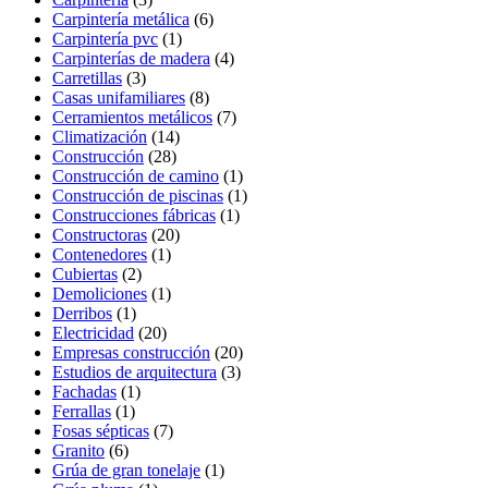
Carpintería metálica
(6)
Carpintería pvc
(1)
Carpinterías de madera
(4)
Carretillas
(3)
Casas unifamiliares
(8)
Cerramientos metálicos
(7)
Climatización
(14)
Construcción
(28)
Construcción de camino
(1)
Construcción de piscinas
(1)
Construcciones fábricas
(1)
Constructoras
(20)
Contenedores
(1)
Cubiertas
(2)
Demoliciones
(1)
Derribos
(1)
Electricidad
(20)
Empresas construcción
(20)
Estudios de arquitectura
(3)
Fachadas
(1)
Ferrallas
(1)
Fosas sépticas
(7)
Granito
(6)
Grúa de gran tonelaje
(1)