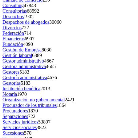
Consulting
47843
Consultorías
68592
Despachos
1905
Despachos de abogados
30060
Divorcios
722
Federación
714
Financieras
6907
Fundación
4090
Gestión de Empresa
8030
Gestión laboral
6389
Gestor administrativo
4667
Gestora administrativa
4665
Gestores
5183
Gestoría administrativa
4676
Gestorías
5183
Institución benéfica
2013
Notaría
1970
Organización no gubernamental
2421
Procurador de los tribunales
1864
Procuradores
1870
Separaciones
722
Servicios jurídicos
53897
Servicios sociales
3823
Sucesiones
570