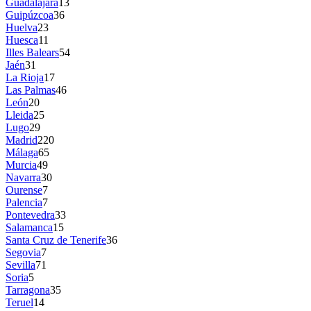
Guadalajara
13
Guipúzcoa
36
Huelva
23
Huesca
11
Illes Balears
54
Jaén
31
La Rioja
17
Las Palmas
46
León
20
Lleida
25
Lugo
29
Madrid
220
Málaga
65
Murcia
49
Navarra
30
Ourense
7
Palencia
7
Pontevedra
33
Salamanca
15
Santa Cruz de Tenerife
36
Segovia
7
Sevilla
71
Soria
5
Tarragona
35
Teruel
14