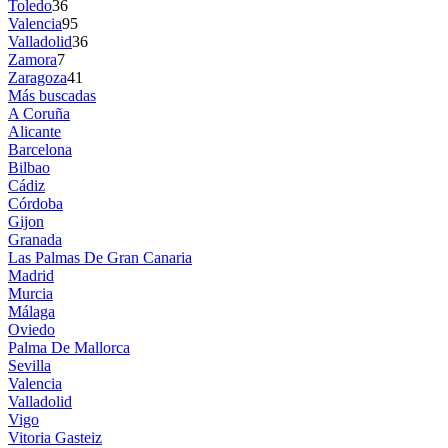
Toledo
36
Valencia
95
Valladolid
36
Zamora
7
Zaragoza
41
Más buscadas
A Coruña
Alicante
Barcelona
Bilbao
Cádiz
Córdoba
Gijon
Granada
Las Palmas De Gran Canaria
Madrid
Murcia
Málaga
Oviedo
Palma De Mallorca
Sevilla
Valencia
Valladolid
Vigo
Vitoria Gasteiz