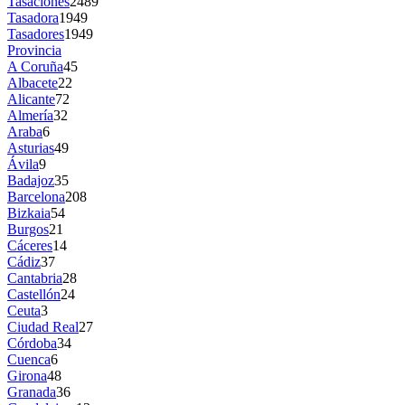
Tasaciones
2489
Tasadora
1949
Tasadores
1949
Provincia
A Coruña
45
Albacete
22
Alicante
72
Almería
32
Araba
6
Asturias
49
Ávila
9
Badajoz
35
Barcelona
208
Bizkaia
54
Burgos
21
Cáceres
14
Cádiz
37
Cantabria
28
Castellón
24
Ceuta
3
Ciudad Real
27
Córdoba
34
Cuenca
6
Girona
48
Granada
36