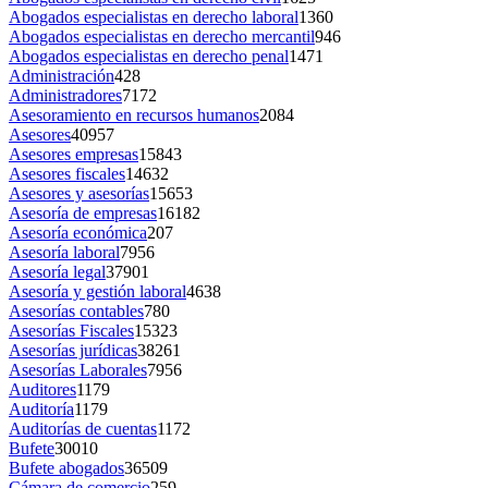
Abogados especialistas en derecho laboral
1360
Abogados especialistas en derecho mercantil
946
Abogados especialistas en derecho penal
1471
Administración
428
Administradores
7172
Asesoramiento en recursos humanos
2084
Asesores
40957
Asesores empresas
15843
Asesores fiscales
14632
Asesores y asesorías
15653
Asesoría de empresas
16182
Asesoría económica
207
Asesoría laboral
7956
Asesoría legal
37901
Asesoría y gestión laboral
4638
Asesorías contables
780
Asesorías Fiscales
15323
Asesorías jurídicas
38261
Asesorías Laborales
7956
Auditores
1179
Auditoría
1179
Auditorías de cuentas
1172
Bufete
30010
Bufete abogados
36509
Cámara de comercio
259