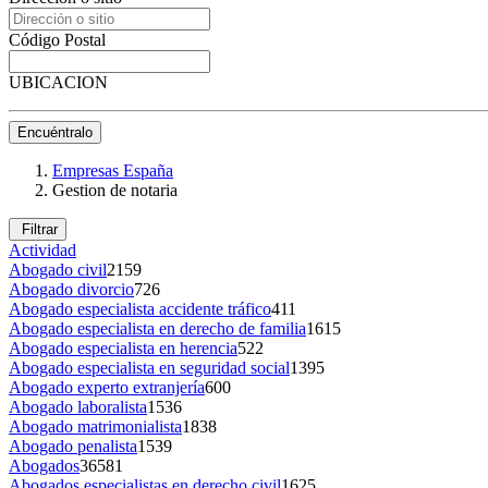
Código Postal
UBICACION
Encuéntralo
Empresas España
Gestion de notaria
Filtrar
Actividad
Abogado civil
2159
Abogado divorcio
726
Abogado especialista accidente tráfico
411
Abogado especialista en derecho de familia
1615
Abogado especialista en herencia
522
Abogado especialista en seguridad social
1395
Abogado experto extranjería
600
Abogado laboralista
1536
Abogado matrimonialista
1838
Abogado penalista
1539
Abogados
36581
Abogados especialistas en derecho civil
1625