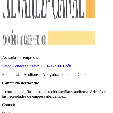
Asesorías de empresas
Paseo Condesa Sagasta, 46 1-A
24001
León
Economista - Auditores - Abogados - Laboral - Conc
Contenido destacado:
...contabilidad, financiero, derecho familiar y auditoría. Además en
las necesidades de empresa abarcamos...
Cómo ir