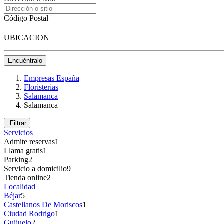
Código Postal
UBICACION
Encuéntralo
Empresas España
Floristerias
Salamanca
Salamanca
Filtrar
Servicios
Admite reservas
1
Llama gratis
1
Parking
2
Servicio a domicilio
9
Tienda online
2
Localidad
Béjar
5
Castellanos De Moriscos
1
Ciudad Rodrigo
1
Guijuelo
2