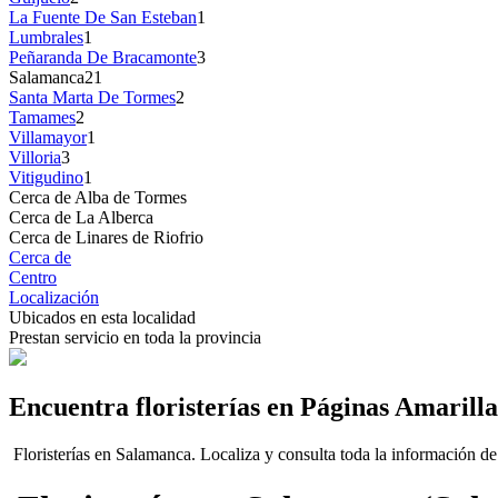
La Fuente De San Esteban
1
Lumbrales
1
Peñaranda De Bracamonte
3
Salamanca
21
Santa Marta De Tormes
2
Tamames
2
Villamayor
1
Villoria
3
Vitigudino
1
Cerca de Alba de Tormes
Cerca de La Alberca
Cerca de Linares de Riofrio
Cerca de
Centro
Localización
Ubicados en esta localidad
Prestan servicio en toda la provincia
Encuentra floristerías en Páginas Amarilla
Floristerías en Salamanca. Localiza y consulta toda la información de l