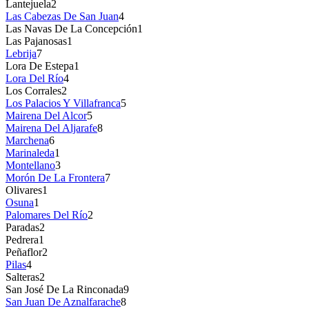
Lantejuela
2
Las Cabezas De San Juan
4
Las Navas De La Concepción
1
Las Pajanosas
1
Lebrija
7
Lora De Estepa
1
Lora Del Río
4
Los Corrales
2
Los Palacios Y Villafranca
5
Mairena Del Alcor
5
Mairena Del Aljarafe
8
Marchena
6
Marinaleda
1
Montellano
3
Morón De La Frontera
7
Olivares
1
Osuna
1
Palomares Del Río
2
Paradas
2
Pedrera
1
Peñaflor
2
Pilas
4
Salteras
2
San José De La Rinconada
9
San Juan De Aznalfarache
8