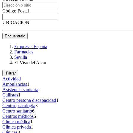
Código Postal
UBICACION
Encuéntralo
Empresas España
Farmacias
Sevilla
El Viso del Alcor
Filtrar
Actividad
Ambulancias
1
Asistencia sanitaria
2
Callistas
1
Centro persona discapacidad
1
Centro psicología
3
Centro sanitario
6
Centros médicos
6
Clínica médica
1
Clínica privada
1
Clínicas
3