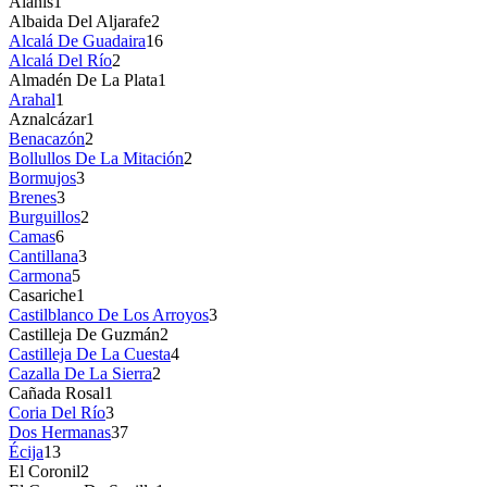
Alanís
1
Albaida Del Aljarafe
2
Alcalá De Guadaira
16
Alcalá Del Río
2
Almadén De La Plata
1
Arahal
1
Aznalcázar
1
Benacazón
2
Bollullos De La Mitación
2
Bormujos
3
Brenes
3
Burguillos
2
Camas
6
Cantillana
3
Carmona
5
Casariche
1
Castilblanco De Los Arroyos
3
Castilleja De Guzmán
2
Castilleja De La Cuesta
4
Cazalla De La Sierra
2
Cañada Rosal
1
Coria Del Río
3
Dos Hermanas
37
Écija
13
El Coronil
2