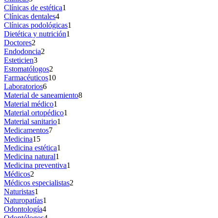
Clínicas de estética
1
Clínicas dentales
4
Clínicas podológicas
1
Dietética y nutrición
1
Doctores
2
Endodoncia
2
Esteticien
3
Estomatólogos
2
Farmacéuticos
10
Laboratorios
6
Material de saneamiento
8
Material médico
1
Material ortopédico
1
Material sanitario
1
Medicamentos
7
Medicina
15
Medicina estética
1
Medicina natural
1
Medicina preventiva
1
Médicos
2
Médicos especialistas
2
Naturistas
1
Naturopatías
1
Odontología
4
Odontólogos
4