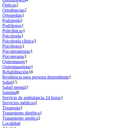
Ópticas
2
Ortodoncias
2
Ortopedias
1
Podología
1
Podólogos
1
Policlínicas
1
Psicología
3
Psicología clínica
3
Psicólogos
3
Psicoterapeutas
3
Psicoterapia
3
Quiromasaje
1
Quiromasajistas
1
Rehabilitación
18
Residencia para persona dependiente
1
Salud
15
Salud mental
3
Sanidad
8
Servicio de ambulancia 24 horas
1
Servicios médicos
2
Terapeuta
3
Tratamiento dietética
1
Tratamiento medico
2
Localidad