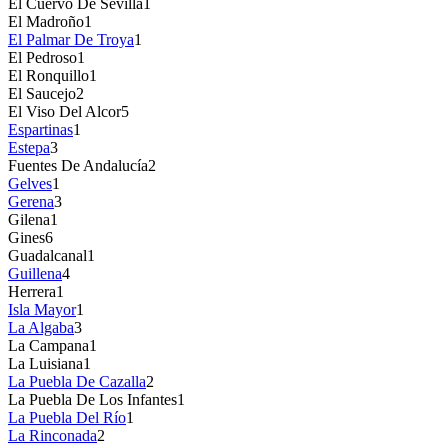
El Cuervo De Sevilla
1
El Madroño
1
El Palmar De Troya
1
El Pedroso
1
El Ronquillo
1
El Saucejo
2
El Viso Del Alcor
5
Espartinas
1
Estepa
3
Fuentes De Andalucía
2
Gelves
1
Gerena
3
Gilena
1
Gines
6
Guadalcanal
1
Guillena
4
Herrera
1
Isla Mayor
1
La Algaba
3
La Campana
1
La Luisiana
1
La Puebla De Cazalla
2
La Puebla De Los Infantes
1
La Puebla Del Río
1
La Rinconada
2