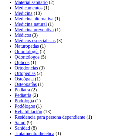
Material sanitario
(2)
Medicamentos
(1)
Medicina
(10)
Medicina alternativa
(1)
Medicina natural
(1)
Medicina preventiva
(1)
Médicos
(3)
Médicos especialistas
(3)
Naturopatías
(1)
Odontología
(5)
Odontólogos
(5)
Ópticos
(1)
Ortodoncias
(3)
Ortopedias
(2)
Osteópata
(1)
Osteopatías
(1)
Pediatra
(2)
Pediatría
(2)
Podología
(1)
Podólogos
(1)
Rehabilitación
(13)
Residencia para persona dependiente
(1)
Salud
(9)
Sanidad
(8)
Tratamiento dietética
(1)