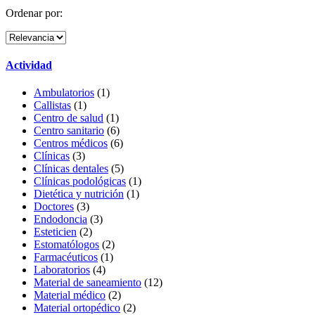
Ordenar por:
Actividad
Ambulatorios
(1)
Callistas
(1)
Centro de salud
(1)
Centro sanitario
(6)
Centros médicos
(6)
Clínicas
(3)
Clínicas dentales
(5)
Clínicas podológicas
(1)
Dietética y nutrición
(1)
Doctores
(3)
Endodoncia
(3)
Esteticien
(2)
Estomatólogos
(2)
Farmacéuticos
(1)
Laboratorios
(4)
Material de saneamiento
(12)
Material médico
(2)
Material ortopédico
(2)