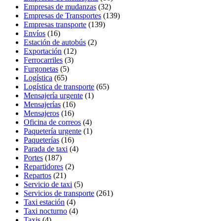
Empresas de mudanzas
(32)
Empresas de Transportes
(139)
Empresas transporte
(139)
Envíos
(16)
Estación de autobús
(2)
Exportación
(12)
Ferrocarriles
(3)
Furgonetas
(5)
Logística
(65)
Logística de transporte
(65)
Mensajería urgente
(1)
Mensajerías
(16)
Mensajeros
(16)
Oficina de correos
(4)
Paquetería urgente
(1)
Paqueterías
(16)
Parada de taxi
(4)
Portes
(187)
Repartidores
(2)
Repartos
(21)
Servicio de taxi
(5)
Servicios de transporte
(261)
Taxi estación
(4)
Taxi nocturno
(4)
Taxis
(4)