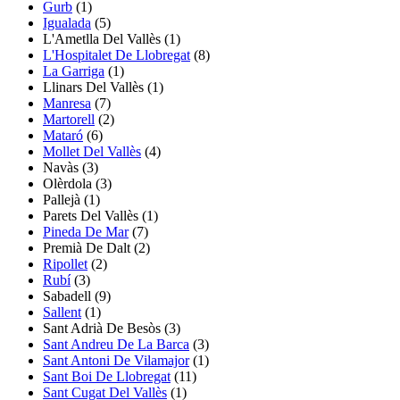
Gurb
(1)
Igualada
(5)
L'Ametlla Del Vallès
(1)
L'Hospitalet De Llobregat
(8)
La Garriga
(1)
Llinars Del Vallès
(1)
Manresa
(7)
Martorell
(2)
Mataró
(6)
Mollet Del Vallès
(4)
Navàs
(3)
Olèrdola
(3)
Pallejà
(1)
Parets Del Vallès
(1)
Pineda De Mar
(7)
Premià De Dalt
(2)
Ripollet
(2)
Rubí
(3)
Sabadell
(9)
Sallent
(1)
Sant Adrià De Besòs
(3)
Sant Andreu De La Barca
(3)
Sant Antoni De Vilamajor
(1)
Sant Boi De Llobregat
(11)
Sant Cugat Del Vallès
(1)