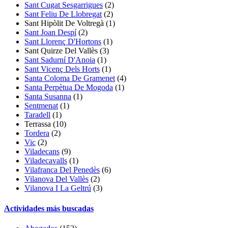
Sant Cugat Sesgarrigues
(2)
Sant Feliu De Llobregat
(2)
Sant Hipòlit De Voltregà
(1)
Sant Joan Despí
(2)
Sant Llorenç D'Hortons
(1)
Sant Quirze Del Vallès
(3)
Sant Sadurní D'Anoia
(1)
Sant Vicenç Dels Horts
(1)
Santa Coloma De Gramenet
(4)
Santa Perpètua De Mogoda
(1)
Santa Susanna
(1)
Sentmenat
(1)
Taradell
(1)
Terrassa (10)
Tordera
(2)
Vic
(2)
Viladecans
(9)
Viladecavalls
(1)
Vilafranca Del Penedès
(6)
Vilanova Del Vallès
(2)
Vilanova I La Geltrú
(3)
Actividades más buscadas