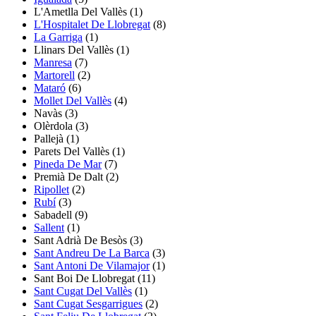
L'Ametlla Del Vallès
(1)
L'Hospitalet De Llobregat
(8)
La Garriga
(1)
Llinars Del Vallès
(1)
Manresa
(7)
Martorell
(2)
Mataró
(6)
Mollet Del Vallès
(4)
Navàs
(3)
Olèrdola
(3)
Pallejà
(1)
Parets Del Vallès
(1)
Pineda De Mar
(7)
Premià De Dalt
(2)
Ripollet
(2)
Rubí
(3)
Sabadell
(9)
Sallent
(1)
Sant Adrià De Besòs
(3)
Sant Andreu De La Barca
(3)
Sant Antoni De Vilamajor
(1)
Sant Boi De Llobregat (11)
Sant Cugat Del Vallès
(1)
Sant Cugat Sesgarrigues
(2)