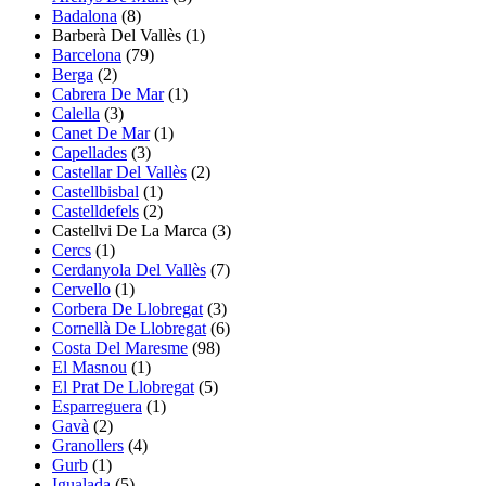
Badalona
(8)
Barberà Del Vallès
(1)
Barcelona
(79)
Berga
(2)
Cabrera De Mar
(1)
Calella
(3)
Canet De Mar
(1)
Capellades
(3)
Castellar Del Vallès
(2)
Castellbisbal
(1)
Castelldefels
(2)
Castellvi De La Marca
(3)
Cercs
(1)
Cerdanyola Del Vallès
(7)
Cervello
(1)
Corbera De Llobregat
(3)
Cornellà De Llobregat
(6)
Costa Del Maresme
(98)
El Masnou
(1)
El Prat De Llobregat
(5)
Esparreguera
(1)
Gavà
(2)
Granollers
(4)
Gurb
(1)
Igualada
(5)