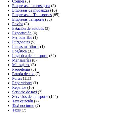
Courier
(8)
Empresas de mensajería
(8)
Empresas de mudanzas
(16)
Empresas de Transportes
(85)
Empresas transporte
(85)
Envíos
(8)
Estación de autobús
(3)
Exportación
(4)
Ferrocarriles
(1)
Furgonetas
(5)
Líneas marítimas
(1)
Logística
(31)
Logística de transporte
(32)
Mensajerías
(8)
Mensajeros
(8)
Paqueterías
(8)
Parada de taxi
(7)
Portes
(111)
Repartidores
(1)
Repartos
(10)
Servicio de taxi
(7)
Servicios de transporte
(154)
Taxi estación
(7)
Taxi nocturno
(7)
Taxis
(7)