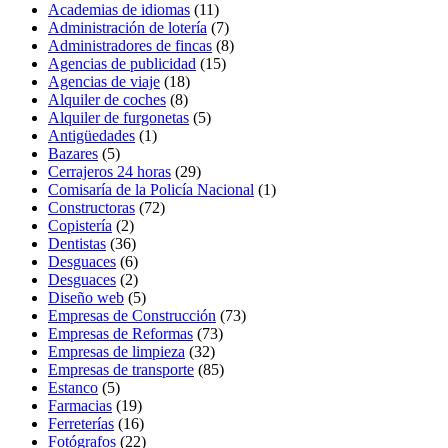
Academias de idiomas
(11)
Administración de lotería
(7)
Administradores de fincas
(8)
Agencias de publicidad
(15)
Agencias de viaje
(18)
Alquiler de coches
(8)
Alquiler de furgonetas
(5)
Antigüedades
(1)
Bazares
(5)
Cerrajeros 24 horas
(29)
Comisaría de la Policía Nacional
(1)
Constructoras
(72)
Copistería
(2)
Dentistas
(36)
Desguaces
(6)
Desguaces
(2)
Diseño web
(5)
Empresas de Construcción
(73)
Empresas de Reformas
(73)
Empresas de limpieza
(32)
Empresas de transporte
(85)
Estanco
(5)
Farmacias
(19)
Ferreterías
(16)
Fotógrafos
(22)