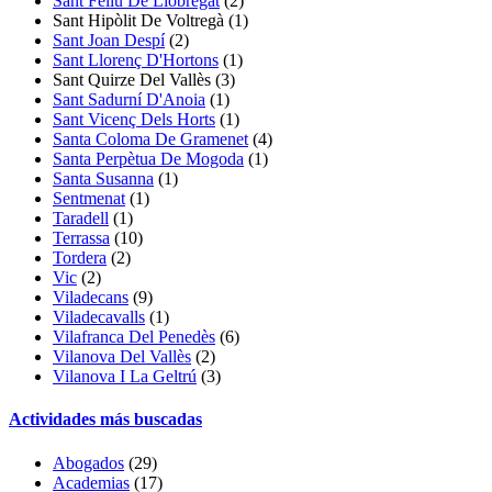
Sant Feliu De Llobregat
(2)
Sant Hipòlit De Voltregà
(1)
Sant Joan Despí
(2)
Sant Llorenç D'Hortons
(1)
Sant Quirze Del Vallès
(3)
Sant Sadurní D'Anoia
(1)
Sant Vicenç Dels Horts
(1)
Santa Coloma De Gramenet
(4)
Santa Perpètua De Mogoda
(1)
Santa Susanna
(1)
Sentmenat
(1)
Taradell
(1)
Terrassa
(10)
Tordera
(2)
Vic
(2)
Viladecans
(9)
Viladecavalls
(1)
Vilafranca Del Penedès
(6)
Vilanova Del Vallès
(2)
Vilanova I La Geltrú
(3)
Actividades más buscadas
Abogados
(29)
Academias
(17)