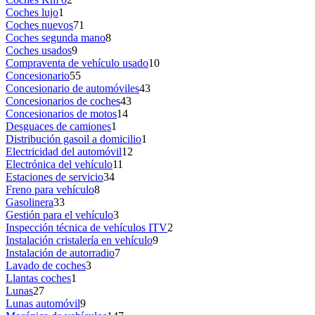
Coches lujo
1
Coches nuevos
71
Coches segunda mano
8
Coches usados
9
Compraventa de vehículo usado
10
Concesionario
55
Concesionario de automóviles
43
Concesionarios de coches
43
Concesionarios de motos
14
Desguaces de camiones
1
Distribución gasoil a domicilio
1
Electricidad del automóvil
12
Electrónica del vehículo
11
Estaciones de servicio
34
Freno para vehículo
8
Gasolinera
33
Gestión para el vehículo
3
Inspección técnica de vehículos ITV
2
Instalación cristalería en vehículo
9
Instalación de autorradio
7
Lavado de coches
3
Llantas coches
1
Lunas
27
Lunas automóvil
9