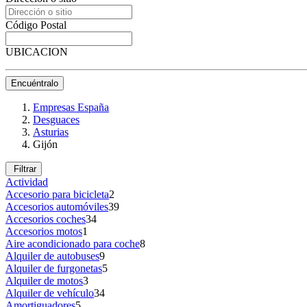
Código Postal
UBICACION
Encuéntralo
Empresas España
Desguaces
Asturias
Gijón
Filtrar
Actividad
Accesorio para bicicleta
2
Accesorios automóviles
39
Accesorios coches
34
Accesorios motos
1
Aire acondicionado para coche
8
Alquiler de autobuses
9
Alquiler de furgonetas
5
Alquiler de motos
3
Alquiler de vehículo
34
Amortiguadores
5