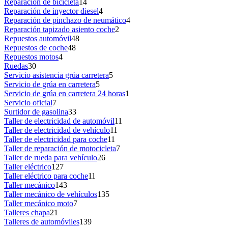
Reparación de bicicleta
14
Reparación de inyector diesel
4
Reparación de pinchazo de neumático
4
Reparación tapizado asiento coche
2
Repuestos automóvil
48
Repuestos de coche
48
Repuestos motos
4
Ruedas
30
Servicio asistencia grúa carretera
5
Servicio de grúa en carretera
5
Servicio de grúa en carretera 24 horas
1
Servicio oficial
7
Surtidor de gasolina
33
Taller de electricidad de automóvil
11
Taller de electricidad de vehículo
11
Taller de electricidad para coche
11
Taller de reparación de motocicleta
7
Taller de rueda para vehículo
26
Taller eléctrico
127
Taller eléctrico para coche
11
Taller mecánico
143
Taller mecánico de vehículos
135
Taller mecánico moto
7
Talleres chapa
21
Talleres de automóviles
139