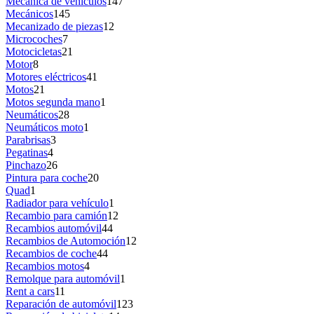
Mecánica de vehículos
147
Mecánicos
145
Mecanizado de piezas
12
Microcoches
7
Motocicletas
21
Motor
8
Motores eléctricos
41
Motos
21
Motos segunda mano
1
Neumáticos
28
Neumáticos moto
1
Parabrisas
3
Pegatinas
4
Pinchazo
26
Pintura para coche
20
Quad
1
Radiador para vehículo
1
Recambio para camión
12
Recambios automóvil
44
Recambios de Automoción
12
Recambios de coche
44
Recambios motos
4
Remolque para automóvil
1
Rent a cars
11
Reparación de automóvil
123