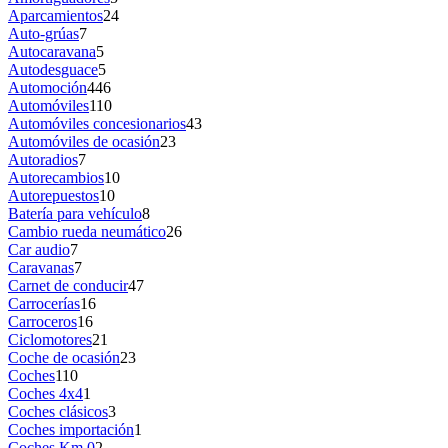
Aparcamientos
24
Auto-grúas
7
Autocaravana
5
Autodesguace
5
Automoción
446
Automóviles
110
Automóviles concesionarios
43
Automóviles de ocasión
23
Autoradios
7
Autorecambios
10
Autorepuestos
10
Batería para vehículo
8
Cambio rueda neumático
26
Car audio
7
Caravanas
7
Carnet de conducir
47
Carrocerías
16
Carroceros
16
Ciclomotores
21
Coche de ocasión
23
Coches
110
Coches 4x4
1
Coches clásicos
3
Coches importación
1
Coches Km 0
2