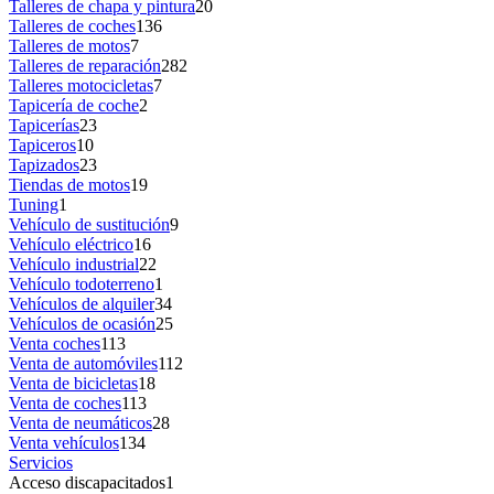
Talleres de chapa y pintura
20
Talleres de coches
136
Talleres de motos
7
Talleres de reparación
282
Talleres motocicletas
7
Tapicería de coche
2
Tapicerías
23
Tapiceros
10
Tapizados
23
Tiendas de motos
19
Tuning
1
Vehículo de sustitución
9
Vehículo eléctrico
16
Vehículo industrial
22
Vehículo todoterreno
1
Vehículos de alquiler
34
Vehículos de ocasión
25
Venta coches
113
Venta de automóviles
112
Venta de bicicletas
18
Venta de coches
113
Venta de neumáticos
28
Venta vehículos
134
Servicios
Acceso discapacitados
1