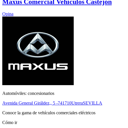
Maxus Comercial Vehículos Castejón
Opina
Automóviles: concesionarios
Avenida General Giráldez,, 5 -7
41710
Utrera
SEVILLA
Conoce la gama de vehículos comerciales eléctricos
Cómo ir