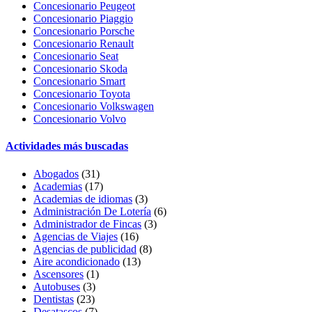
Concesionario Peugeot
Concesionario Piaggio
Concesionario Porsche
Concesionario Renault
Concesionario Seat
Concesionario Skoda
Concesionario Smart
Concesionario Toyota
Concesionario Volkswagen
Concesionario Volvo
Actividades más buscadas
Abogados
(31)
Academias
(17)
Academias de idiomas
(3)
Administración De Lotería
(6)
Administrador de Fincas
(3)
Agencias de Viajes
(16)
Agencias de publicidad
(8)
Aire acondicionado
(13)
Ascensores
(1)
Autobuses
(3)
Dentistas
(23)
Desatascos
(7)