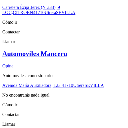
Carretera Écija-Jerez (N-333), 9
LOC;CITROEN
41710
Utrera
SEVILLA
Cómo ir
Contactar
Llamar
Automoviles Mancera
Opina
Automóviles: concesionarios
Avenida María Auxiliadora, 123
41710
Utrera
SEVILLA
No encontrarás nada igual.
Cómo ir
Contactar
Llamar