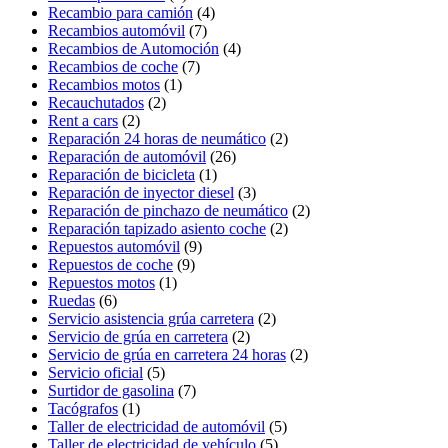
Recambio para camión
(4)
Recambios automóvil
(7)
Recambios de Automoción
(4)
Recambios de coche
(7)
Recambios motos
(1)
Recauchutados
(2)
Rent a cars
(2)
Reparación 24 horas de neumático
(2)
Reparación de automóvil
(26)
Reparación de bicicleta
(1)
Reparación de inyector diesel
(3)
Reparación de pinchazo de neumático
(2)
Reparación tapizado asiento coche
(2)
Repuestos automóvil
(9)
Repuestos de coche
(9)
Repuestos motos
(1)
Ruedas
(6)
Servicio asistencia grúa carretera
(2)
Servicio de grúa en carretera
(2)
Servicio de grúa en carretera 24 horas
(2)
Servicio oficial
(5)
Surtidor de gasolina
(7)
Tacógrafos
(1)
Taller de electricidad de automóvil
(5)
Taller de electricidad de vehículo
(5)