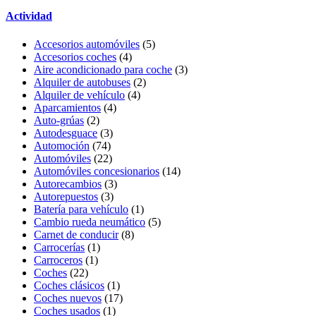
Actividad
Accesorios automóviles
(5)
Accesorios coches
(4)
Aire acondicionado para coche
(3)
Alquiler de autobuses
(2)
Alquiler de vehículo
(4)
Aparcamientos
(4)
Auto-grúas
(2)
Autodesguace
(3)
Automoción
(74)
Automóviles
(22)
Automóviles concesionarios
(14)
Autorecambios
(3)
Autorepuestos
(3)
Batería para vehículo
(1)
Cambio rueda neumático
(5)
Carnet de conducir
(8)
Carrocerías
(1)
Carroceros
(1)
Coches
(22)
Coches clásicos
(1)
Coches nuevos
(17)
Coches usados
(1)