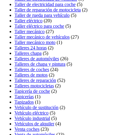
Taller de electricidad para coche
(5)
Taller de reparación de motocicleta
(2)
Taller de rueda para vehículo
(5)
Taller eléctrico
(20)
Taller eléctrico para coche
(5)
Taller mecánico
(27)
Taller mecánico de vehículos
(27)
Taller mecánico moto
(1)
Talleres 24 horas
(2)
Talleres chapa
(5)
Talleres de automóviles
(26)
Talleres de chapa y pintura
(5)
Talleres de coches
(24)
Talleres de motos
(2)
Talleres de reparación
(52)
Talleres motocicletas
(2)
Tapicería de coche
(2)
Tapicerías
(1)
Tapizados
(1)
Vehículo de sustitución
(2)
Vehículo eléctrico
(5)
Vehículo industrial
(5)
Vehículos de alquiler
(4)
Venta coches
(23)
Venta de automóviles
(23)