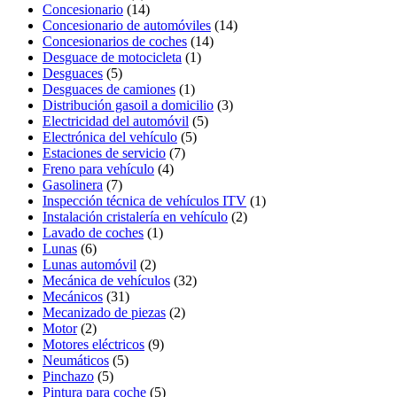
Concesionario
(14)
Concesionario de automóviles
(14)
Concesionarios de coches
(14)
Desguace de motocicleta
(1)
Desguaces
(5)
Desguaces de camiones
(1)
Distribución gasoil a domicilio
(3)
Electricidad del automóvil
(5)
Electrónica del vehículo
(5)
Estaciones de servicio
(7)
Freno para vehículo
(4)
Gasolinera
(7)
Inspección técnica de vehículos ITV
(1)
Instalación cristalería en vehículo
(2)
Lavado de coches
(1)
Lunas
(6)
Lunas automóvil
(2)
Mecánica de vehículos
(32)
Mecánicos
(31)
Mecanizado de piezas
(2)
Motor
(2)
Motores eléctricos
(9)
Neumáticos
(5)
Pinchazo
(5)
Pintura para coche
(5)