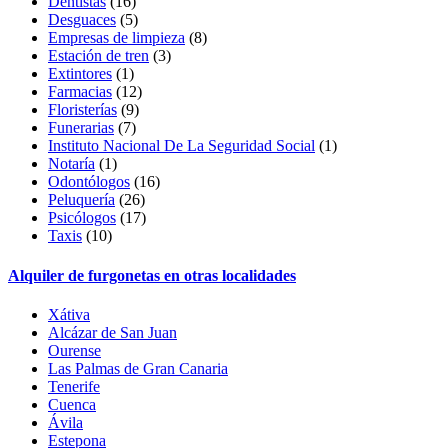
Dentistas
(16)
Desguaces
(5)
Empresas de limpieza
(8)
Estación de tren
(3)
Extintores
(1)
Farmacias
(12)
Floristerías
(9)
Funerarias
(7)
Instituto Nacional De La Seguridad Social
(1)
Notaría
(1)
Odontólogos
(16)
Peluquería
(26)
Psicólogos
(17)
Taxis
(10)
Alquiler de furgonetas en otras localidades
Xátiva
Alcázar de San Juan
Ourense
Las Palmas de Gran Canaria
Tenerife
Cuenca
Ávila
Estepona