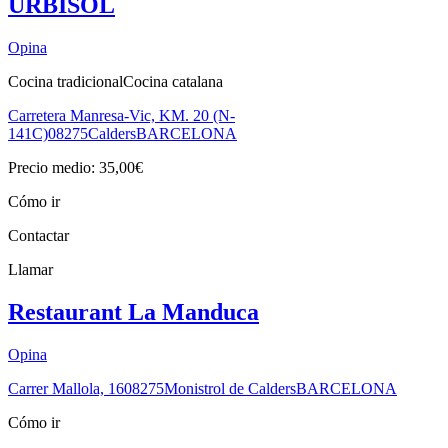
URBISOL
Opina
Cocina tradicional
Cocina catalana
Carretera Manresa-Vic, KM. 20 (N-
141C)
08275
Calders
BARCELONA
Precio medio: 35,00€
Cómo ir
Contactar
Llamar
Restaurant La Manduca
Opina
Carrer Mallola, 16
08275
Monistrol de Calders
BARCELONA
Cómo ir