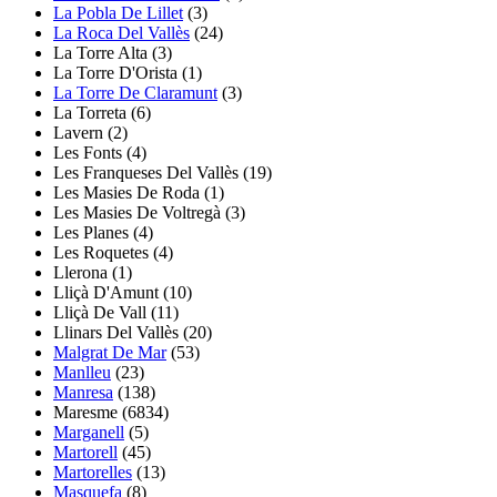
La Pobla De Lillet
(3)
La Roca Del Vallès
(24)
La Torre Alta
(3)
La Torre D'Orista
(1)
La Torre De Claramunt
(3)
La Torreta
(6)
Lavern
(2)
Les Fonts
(4)
Les Franqueses Del Vallès
(19)
Les Masies De Roda
(1)
Les Masies De Voltregà
(3)
Les Planes
(4)
Les Roquetes
(4)
Llerona
(1)
Lliçà D'Amunt
(10)
Lliçà De Vall
(11)
Llinars Del Vallès
(20)
Malgrat De Mar
(53)
Manlleu
(23)
Manresa
(138)
Maresme
(6834)
Marganell
(5)
Martorell
(45)
Martorelles
(13)
Masquefa
(8)