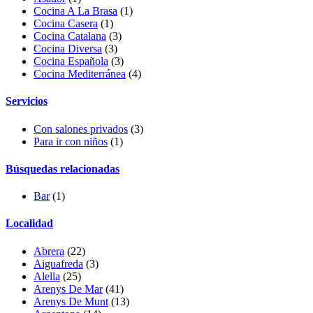
Cocina A La Brasa
(1)
Cocina Casera
(1)
Cocina Catalana
(3)
Cocina Diversa
(3)
Cocina Española
(3)
Cocina Mediterránea
(4)
Servicios
Con salones privados
(3)
Para ir con niños
(1)
Búsquedas relacionadas
Bar
(1)
Localidad
Abrera
(22)
Aiguafreda
(3)
Alella
(25)
Arenys De Mar
(41)
Arenys De Munt
(13)