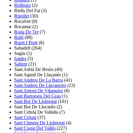
Rellinars
(2)
Riells Del Fai
(3)
Ripollet
(30)
Rocafort
(9)
Rocamar
(1)
Roda De Ter
(7)
Rubí
(88)
Rupit I Pruit
(8)
Sabadell
(264)
Sagàs
(1)
Saldes
(5)
Sallent
(21)
Sant Adrià De Besòs
(49)
Sant Agustí De Lluçanès
(1)
Sant Andreu De La Barca
(41)
Sant Andreu De Llavaneres
(23)
Sant Antoni De Vilamajor
(8)
Sant Bartomeu Del Grau
(1)
Sant Boi De Llobregat
(101)
Sant Boi De Llucanès
(2)
Sant Cebrià De Vallalta
(7)
Sant Celoni
(37)
Sant Climent De Llobregat
(4)
Sant Cugat Del Vallès
(227)