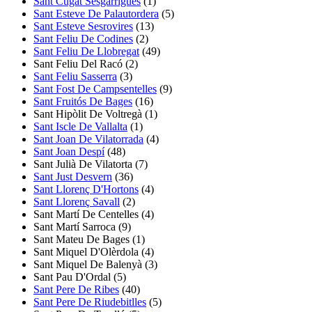
Sant Cugat Sesgarrigues
(1)
Sant Esteve De Palautordera
(5)
Sant Esteve Sesrovires
(13)
Sant Feliu De Codines
(2)
Sant Feliu De Llobregat
(49)
Sant Feliu Del Racó
(2)
Sant Feliu Sasserra
(3)
Sant Fost De Campsentelles
(9)
Sant Fruitós De Bages
(16)
Sant Hipòlit De Voltregà
(1)
Sant Iscle De Vallalta
(1)
Sant Joan De Vilatorrada
(4)
Sant Joan Despí
(48)
Sant Julià De Vilatorta
(7)
Sant Just Desvern
(36)
Sant Llorenç D'Hortons
(4)
Sant Llorenç Savall
(2)
Sant Martí De Centelles
(4)
Sant Martí Sarroca
(9)
Sant Mateu De Bages
(1)
Sant Miquel D'Olèrdola
(4)
Sant Miquel De Balenyà
(3)
Sant Pau D'Ordal
(5)
Sant Pere De Ribes
(40)
Sant Pere De Riudebitlles
(5)