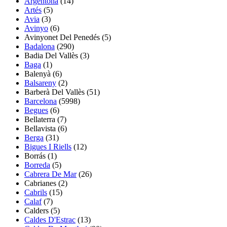
Argentona
(14)
Artés
(5)
Avia
(3)
Avinyo
(6)
Avinyonet Del Penedés
(5)
Badalona
(290)
Badia Del Vallès
(3)
Baga
(1)
Balenyà
(6)
Balsareny
(2)
Barberà Del Vallès
(51)
Barcelona
(5998)
Begues
(6)
Bellaterra
(7)
Bellavista
(6)
Berga
(31)
Bigues I Riells
(12)
Borrás
(1)
Borreda
(5)
Cabrera De Mar
(26)
Cabrianes
(2)
Cabrils
(15)
Calaf
(7)
Calders (5)
Caldes D'Estrac
(13)