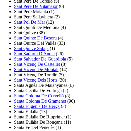
Sant Pere De Torelló
(5)
Sant Pere De Vilamajor
(6)
Sant Pere Molanta
(1)
Sant Pere Sallavinera
(2)
Sant Pol De Mar
(12)
Sant Quintí De Mediona
(4)
Sant Quirze
(38)
Sant Quirze De Besora
(4)
Sant Quirze Del Vallès
(33)
Sant Quirze Safaja
(1)
Sant Sadurní D'Anoia
(26)
Sant Salvador De Guardiola
(5)
Sant Vicenç De Castellet
(8)
Sant Vicenç De Montalt
(14)
Sant Vicenç De Torelló
(5)
Sant Vicenç Dels Horts
(30)
Santa Agnès De Malanyanes
(6)
Santa Cecilia De Voltregà
(2)
Santa Coloma De Cervelló
(8)
Santa Coloma De Gramenet
(90)
Santa Eugenia De Berga
(3)
Santa Eulàlia
(13)
Santa Eulàlia De Riuprimer
(1)
Santa Eulàlia De Ronçana
(11)
Santa Fe Del Penedès
(1)