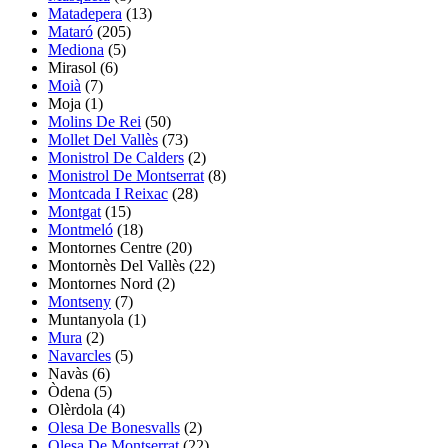
Matadepera
(13)
Mataró
(205)
Mediona
(5)
Mirasol
(6)
Moià
(7)
Moja
(1)
Molins De Rei
(50)
Mollet Del Vallès
(73)
Monistrol De Calders
(2)
Monistrol De Montserrat
(8)
Montcada I Reixac
(28)
Montgat
(15)
Montmeló
(18)
Montornes Centre
(20)
Montornès Del Vallès
(22)
Montornes Nord
(2)
Montseny
(7)
Muntanyola
(1)
Mura
(2)
Navarcles
(5)
Navàs
(6)
Òdena
(5)
Olèrdola
(4)
Olesa De Bonesvalls
(2)
Olesa De Montserrat
(22)