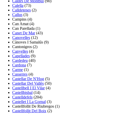
Caldes De Montbui
(90)
Calella
(73)
Calldetenes
(2)
Callus
(3)
Campins
(4)
Can Amat
(4)
Can Parellada
(1)
Canet De Mar
(43)
Canovelles
(12)
Cànoves I Samalús
(9)
Cantonigros
(2)
Canyelles
(4)
Capellades
(9)
Cardedeu
(40)
Cardona
(7)
Carme
(1)
Casserres
(4)
Castellar De N'Hug
(5)
Castellar Del Vallès
(50)
Castellbell I El Vilar
(4)
Castellbisbal
(14)
Castelldefels
(204)
Castellet I La Gornal
(3)
Castellfollit De Riubregos
(1)
Castellfollit Del Boix
(2)