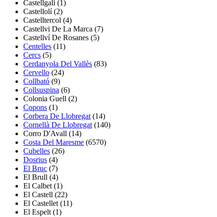
Castellgalí
(1)
Castellolí
(2)
Castelltercol
(4)
Castellvi De La Marca
(7)
Castellví De Rosanes
(5)
Centelles
(11)
Cercs
(5)
Cerdanyola Del Vallès
(83)
Cervello
(24)
Collbató
(9)
Collsuspina
(6)
Colonia Guell
(2)
Copons
(1)
Corbera De Llobregat
(14)
Cornellà De Llobregat
(140)
Corro D'Avall
(14)
Costa Del Maresme
(6570)
Cubelles
(26)
Dosrius
(4)
El Bruc
(7)
El Brull
(4)
El Calbet
(1)
El Castell
(22)
El Castellet
(11)
El Espelt
(1)