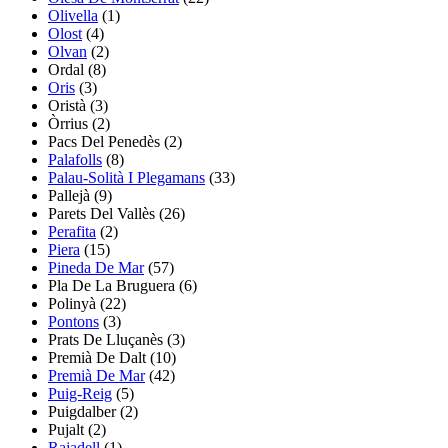
Olivella
(1)
Olost
(4)
Olvan
(2)
Ordal
(8)
Oris
(3)
Oristà
(3)
Òrrius
(2)
Pacs Del Penedès
(2)
Palafolls
(8)
Palau-Solità I Plegamans
(33)
Pallejà
(9)
Parets Del Vallès
(26)
Perafita
(2)
Piera
(15)
Pineda De Mar
(57)
Pla De La Bruguera
(6)
Polinyà
(22)
Pontons
(3)
Prats De Lluçanès
(3)
Premià De Dalt
(10)
Premià De Mar
(42)
Puig-Reig
(5)
Puigdalber
(2)
Pujalt
(2)
Rajadell
(1)