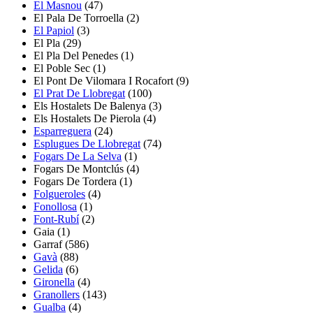
El Masnou
(47)
El Pala De Torroella
(2)
El Papiol
(3)
El Pla
(29)
El Pla Del Penedes
(1)
El Poble Sec
(1)
El Pont De Vilomara I Rocafort
(9)
El Prat De Llobregat
(100)
Els Hostalets De Balenya
(3)
Els Hostalets De Pierola
(4)
Esparreguera
(24)
Esplugues De Llobregat
(74)
Fogars De La Selva
(1)
Fogars De Montclús
(4)
Fogars De Tordera
(1)
Folgueroles
(4)
Fonollosa
(1)
Font-Rubí
(2)
Gaia
(1)
Garraf
(586)
Gavà
(88)
Gelida
(6)
Gironella
(4)
Granollers
(143)
Gualba
(4)