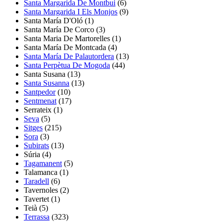
Santa Margarida De Montbui
(6)
Santa Margarida I Els Monjos
(9)
Santa María D'Oló
(1)
Santa María De Corco
(3)
Santa Maria De Martorelles
(1)
Santa María De Montcada
(4)
Santa María De Palautordera
(13)
Santa Perpètua De Mogoda
(44)
Santa Susana
(13)
Santa Susanna
(13)
Santpedor
(10)
Sentmenat
(17)
Serrateix
(1)
Seva
(5)
Sitges
(215)
Sora
(3)
Subirats
(13)
Súria
(4)
Tagamanent
(5)
Talamanca
(1)
Taradell
(6)
Tavernoles
(2)
Tavertet
(1)
Teià
(5)
Terrassa
(323)