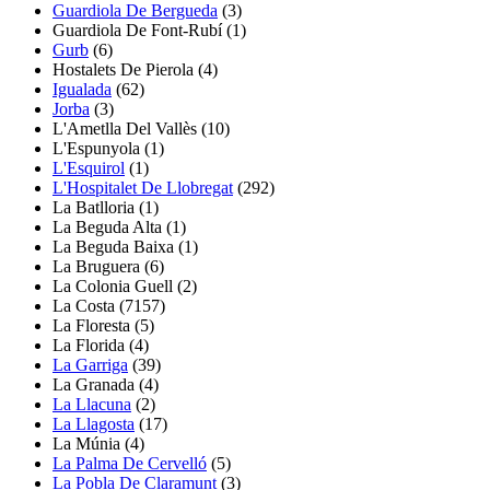
Guardiola De Bergueda
(3)
Guardiola De Font-Rubí
(1)
Gurb
(6)
Hostalets De Pierola
(4)
Igualada
(62)
Jorba
(3)
L'Ametlla Del Vallès
(10)
L'Espunyola
(1)
L'Esquirol
(1)
L'Hospitalet De Llobregat
(292)
La Batlloria
(1)
La Beguda Alta
(1)
La Beguda Baixa
(1)
La Bruguera
(6)
La Colonia Guell
(2)
La Costa
(7157)
La Floresta
(5)
La Florida
(4)
La Garriga
(39)
La Granada
(4)
La Llacuna
(2)
La Llagosta
(17)
La Múnia
(4)
La Palma De Cervelló
(5)
La Pobla De Claramunt
(3)