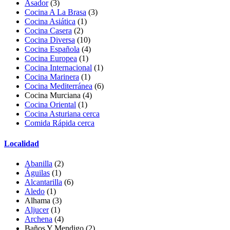
Asador
(3)
Cocina A La Brasa
(3)
Cocina Asiática
(1)
Cocina Casera
(2)
Cocina Diversa
(10)
Cocina Española
(4)
Cocina Europea
(1)
Cocina Internacional
(1)
Cocina Marinera
(1)
Cocina Mediterránea
(6)
Cocina Murciana (4)
Cocina Oriental
(1)
Cocina Asturiana cerca
Comida Rápida cerca
Localidad
Abanilla
(2)
Águilas
(1)
Alcantarilla
(6)
Aledo
(1)
Alhama
(3)
Aljucer
(1)
Archena
(4)
Baños Y Mendigo
(2)