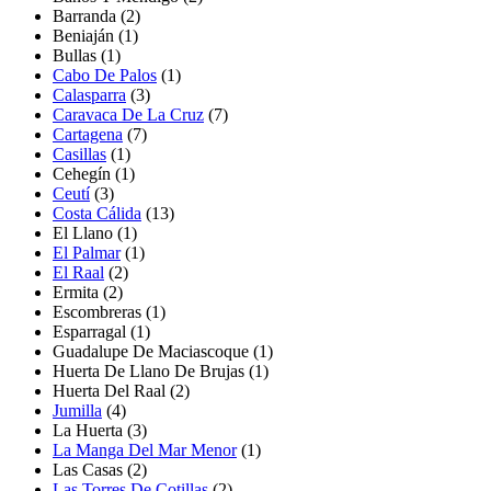
Barranda
(2)
Beniaján
(1)
Bullas
(1)
Cabo De Palos
(1)
Calasparra
(3)
Caravaca De La Cruz
(7)
Cartagena
(7)
Casillas
(1)
Cehegín
(1)
Ceutí
(3)
Costa Cálida
(13)
El Llano
(1)
El Palmar
(1)
El Raal
(2)
Ermita
(2)
Escombreras
(1)
Esparragal
(1)
Guadalupe De Maciascoque
(1)
Huerta De Llano De Brujas
(1)
Huerta Del Raal
(2)
Jumilla
(4)
La Huerta
(3)
La Manga Del Mar Menor
(1)
Las Casas
(2)
Las Torres De Cotillas
(2)