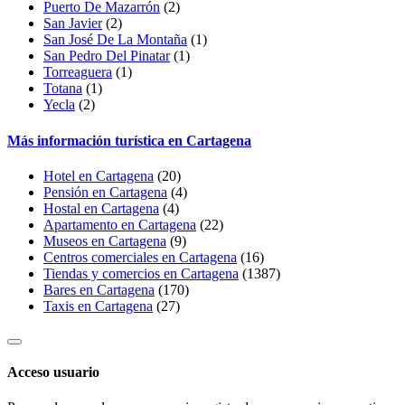
Puerto De Mazarrón
(2)
San Javier
(2)
San José De La Montaña
(1)
San Pedro Del Pinatar
(1)
Torreaguera
(1)
Totana
(1)
Yecla
(2)
Más información turística en Cartagena
Hotel en Cartagena
(20)
Pensión en Cartagena
(4)
Hostal en Cartagena
(4)
Apartamento en Cartagena
(22)
Museos en Cartagena
(9)
Centros comerciales en Cartagena
(16)
Tiendas y comercios en Cartagena
(1387)
Bares en Cartagena
(170)
Taxis en Cartagena
(27)
Acceso usuario