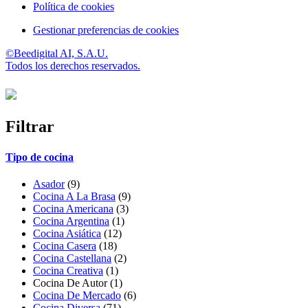
Política de cookies
Gestionar preferencias de cookies
©Beedigital AI, S.A.U.
Todos los derechos reservados.
Filtrar
Tipo de cocina
Asador
(9)
Cocina A La Brasa
(9)
Cocina Americana
(3)
Cocina Argentina
(1)
Cocina Asiática
(12)
Cocina Casera
(18)
Cocina Castellana
(2)
Cocina Creativa
(1)
Cocina De Autor (1)
Cocina De Mercado
(6)
Cocina Diversa
(71)