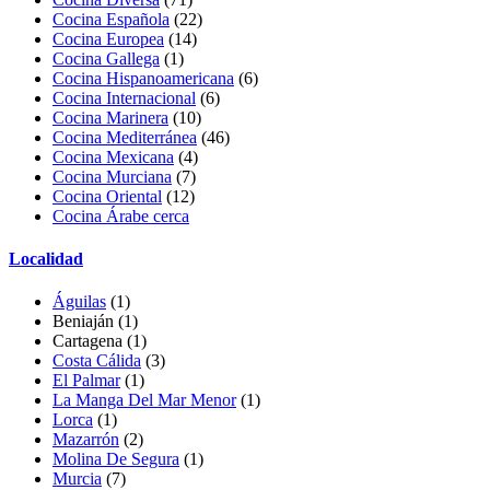
Cocina Española
(22)
Cocina Europea
(14)
Cocina Gallega
(1)
Cocina Hispanoamericana
(6)
Cocina Internacional
(6)
Cocina Marinera
(10)
Cocina Mediterránea
(46)
Cocina Mexicana
(4)
Cocina Murciana
(7)
Cocina Oriental
(12)
Cocina Árabe cerca
Localidad
Águilas
(1)
Beniaján
(1)
Cartagena (1)
Costa Cálida
(3)
El Palmar
(1)
La Manga Del Mar Menor
(1)
Lorca
(1)
Mazarrón
(2)
Molina De Segura
(1)
Murcia
(7)