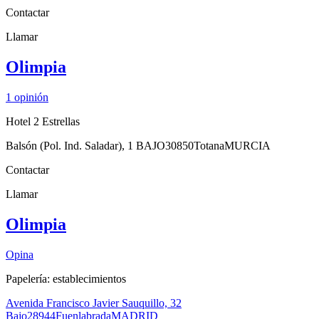
Contactar
Llamar
Olimpia
1
opinión
Hotel 2 Estrellas
Balsón (Pol. Ind. Saladar), 1 BAJO
30850
Totana
MURCIA
Contactar
Llamar
Olimpia
Opina
Papelería: establecimientos
Avenida Francisco Javier Sauquillo, 32
Bajo
28944
Fuenlabrada
MADRID