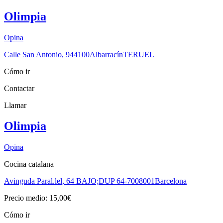
Olimpia
Opina
Calle San Antonio, 9
44100
Albarracín
TERUEL
Cómo ir
Contactar
Llamar
Olimpia
Opina
Cocina catalana
Avinguda Paral.lel, 64 BAJO;DUP 64-70
08001
Barcelona
Precio medio: 15,00€
Cómo ir