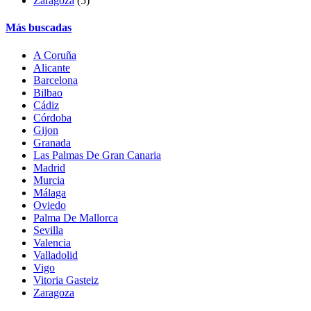
Zaragoza
(5)
Más buscadas
A Coruña
Alicante
Barcelona
Bilbao
Cádiz
Córdoba
Gijon
Granada
Las Palmas De Gran Canaria
Madrid
Murcia
Málaga
Oviedo
Palma De Mallorca
Sevilla
Valencia
Valladolid
Vigo
Vitoria Gasteiz
Zaragoza