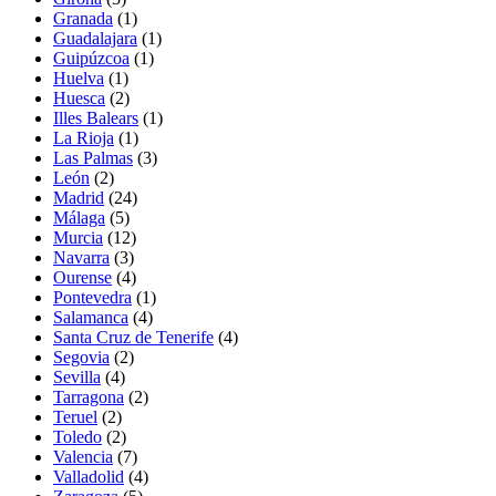
Granada
(1)
Guadalajara
(1)
Guipúzcoa
(1)
Huelva
(1)
Huesca
(2)
Illes Balears
(1)
La Rioja
(1)
Las Palmas
(3)
León
(2)
Madrid
(24)
Málaga
(5)
Murcia
(12)
Navarra
(3)
Ourense
(4)
Pontevedra
(1)
Salamanca
(4)
Santa Cruz de Tenerife
(4)
Segovia
(2)
Sevilla
(4)
Tarragona
(2)
Teruel
(2)
Toledo
(2)
Valencia
(7)
Valladolid
(4)