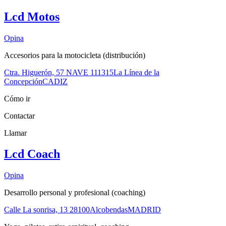
Lcd Motos
Opina
Accesorios para la motocicleta (distribución)
Ctra. Higuerón, 57 NAVE 1
11315
La Línea de la
Concepción
CADIZ
Cómo ir
Contactar
Llamar
Lcd Coach
Opina
Desarrollo personal y profesional (coaching)
Calle La sonrisa, 13
28100
Alcobendas
MADRID