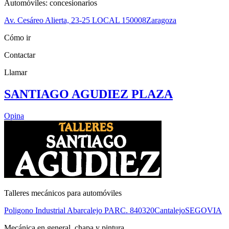
Automóviles: concesionarios
Av. Cesáreo Alierta, 23-25 LOCAL 1
50008
Zaragoza
Cómo ir
Contactar
Llamar
SANTIAGO AGUDIEZ PLAZA
Opina
Talleres mecánicos para automóviles
Poligono Industrial Abarcalejo PARC. 8
40320
Cantalejo
SEGOVIA
Mecánica en general, chapa y pintura.