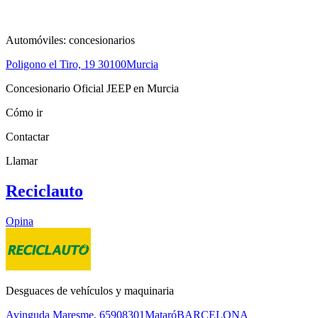
Automóviles: concesionarios
Poligono el Tiro, 19
30100
Murcia
Concesionario Oficial JEEP en Murcia
Cómo ir
Contactar
Llamar
Reciclauto
Opina
Desguaces de vehículos y maquinaria
Avinguda Maresme, 659
08301
Mataró
BARCELONA