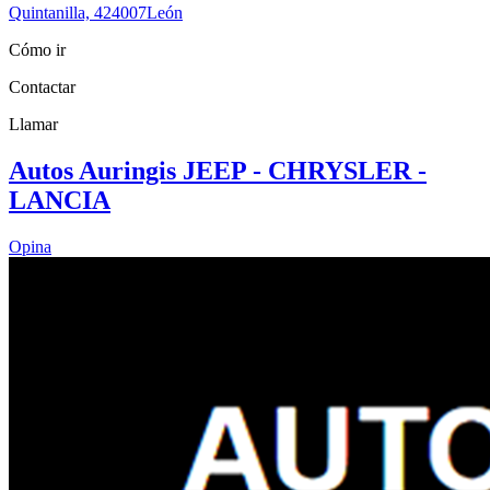
Quintanilla, 4
24007
León
Cómo ir
Contactar
Llamar
Autos Auringis JEEP - CHRYSLER -
LANCIA
Opina