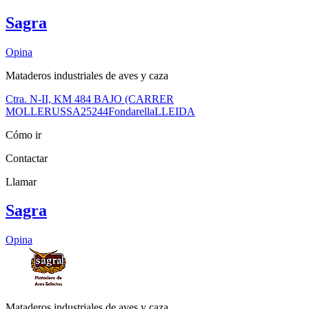
Sagra
Opina
Mataderos industriales de aves y caza
Ctra. N-II, KM 484 BAJO (CARRER
MOLLERUSSA
25244
Fondarella
LLEIDA
Cómo ir
Contactar
Llamar
Sagra
Opina
Mataderos industriales de aves y caza