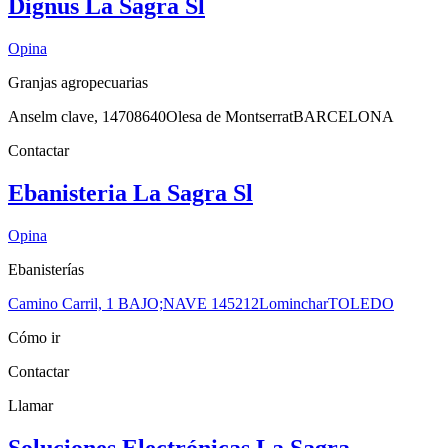
Dignus La Sagra Sl
Opina
Granjas agropecuarias
Anselm clave, 147
08640
Olesa de Montserrat
BARCELONA
Contactar
Ebanisteria La Sagra Sl
Opina
Ebanisterías
Camino Carril, 1 BAJO;NAVE 1
45212
Lominchar
TOLEDO
Cómo ir
Contactar
Llamar
Soluciones Electrónicas La Sagra