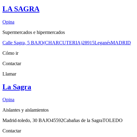
LA SAGRA
Opina
Supermercados e hipermercados
Calle Sagra, 5 BAJO(CHARCUTERIA)
28915
Leganés
MADRID
Cómo ir
Contactar
Llamar
La Sagra
Opina
Aislantes y aislamientos
Madrid-toledo, 30 BAJO
45592
Cabañas de la Sagra
TOLEDO
Contactar