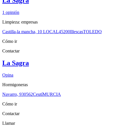
La Sagra
1
opinión
Limpieza: empresas
Castilla-la mancha, 10 LOCAL
45200
Illescas
TOLEDO
Cómo ir
Contactar
La Sagra
Opina
Hormigoneras
Navarro, 9
30562
Ceutí
MURCIA
Cómo ir
Contactar
Llamar