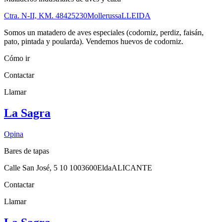
Ctra. N-II, KM. 484
25230
Mollerussa
LLEIDA
Somos un matadero de aves especiales (codorniz, perdiz, faisán,
pato, pintada y poularda). Vendemos huevos de codorniz.
Cómo ir
Contactar
Llamar
La Sagra
Opina
Bares de tapas
Calle San José, 5 10 10
03600
Elda
ALICANTE
Contactar
Llamar