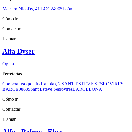
Maestro Nicolás, 41 LOC
24005
León
Cómo ir
Contactar
Llamar
Alfa Dyser
Opina
Ferreterías
Cooperativa (pol. ind. anoia), 2 SANT ESTEVE SESROVIRES,
BARCE
08635
Sant Esteve Sesrovires
BARCELONA
Cómo ir
Contactar
Llamar
Alfa - Refrey - Elna