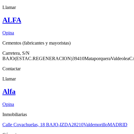
Llamar
ALFA
Opina
Cementos (fabricantes y mayoristas)
Carretera, S/N
BAJO(ESTAC.REGENERACION)
39410
Mataporquera
Valdeolea
C
Contactar
Llamar
Alfa
Opina
Inmobiliarias
Calle Covachuelas, 18 BAJO-IZDA
28210
Valdemorillo
MADRID