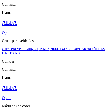
Contactar
Llamar
ALFA
Opina
Grúas para vehículos
Carretera Vella Bunyola, KM 7,700
07141
Son Daviu
Marratxí
ILLES
BALEARS
Cómo ir
Contactar
Llamar
ALFA
Opina
Máquinas de coser