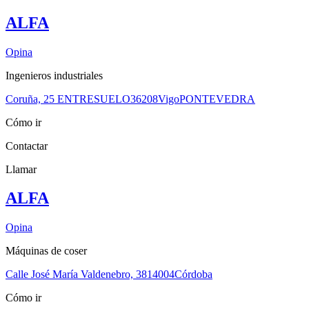
ALFA
Opina
Ingenieros industriales
Coruña, 25 ENTRESUELO
36208
Vigo
PONTEVEDRA
Cómo ir
Contactar
Llamar
ALFA
Opina
Máquinas de coser
Calle José María Valdenebro, 38
14004
Córdoba
Cómo ir