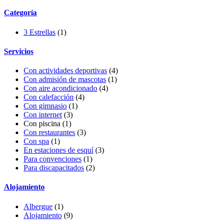
Categoría
3 Estrellas
(1)
Servicios
Con actividades deportivas
(4)
Con admisión de mascotas
(1)
Con aire acondicionado
(4)
Con calefacción
(4)
Con gimnasio
(1)
Con internet
(3)
Con piscina (1)
Con restaurantes
(3)
Con spa
(1)
En estaciones de esquí
(3)
Para convenciones
(1)
Para discapacitados
(2)
Alojamiento
Albergue
(1)
Alojamiento
(9)