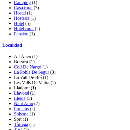
Camping
(1)
Casa rural
(3)
Hostal
(1)
Hostería
(1)
Hotel
(5)
Hotel rural
(2)
Pensión
(1)
Localidad
Alt Àneu
(1)
Bossòst
(1)
Coll De Nargó
(1)
La Pobla De Segur
(3)
La Vall De Boí
(1)
Les Valls De Valira
(1)
Lladorre
(1)
Llavorsí
(1)
Lleida
(3)
Naut Aran
(7)
Prullans
(2)
Solsona
(1)
Sort (1)
Tàrrega
(1)
Torà
(1)