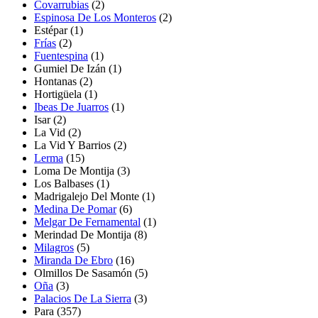
Covarrubias
(2)
Espinosa De Los Monteros
(2)
Estépar
(1)
Frías
(2)
Fuentespina
(1)
Gumiel De Izán
(1)
Hontanas
(2)
Hortigüela
(1)
Ibeas De Juarros
(1)
Isar
(2)
La Vid
(2)
La Vid Y Barrios
(2)
Lerma
(15)
Loma De Montija
(3)
Los Balbases
(1)
Madrigalejo Del Monte
(1)
Medina De Pomar
(6)
Melgar De Fernamental
(1)
Merindad De Montija
(8)
Milagros
(5)
Miranda De Ebro
(16)
Olmillos De Sasamón
(5)
Oña
(3)
Palacios De La Sierra
(3)
Para
(357)