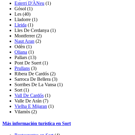
Esterri D'ÀNeu
(1)
Gósol
(1)
Les
(40)
Lladorre
(1)
Lleida
(1)
Lles De Cerdanya
(1)
Montferrer
(2)
Naut Aran
(2)
Odèn
(1)
Oliana
(1)
Pallars
(13)
Pont De Suert
(1)
Prullans
(3)
Ribera De Cardós
(2)
Sarroca De Bellera
(3)
Sorribes De La Vansa
(1)
Sort (1)
Vall De Cardós
(1)
Valle De Arán
(7)
Vielha E Mijaran
(1)
Vilamòs
(2)
Más información turística en Sort