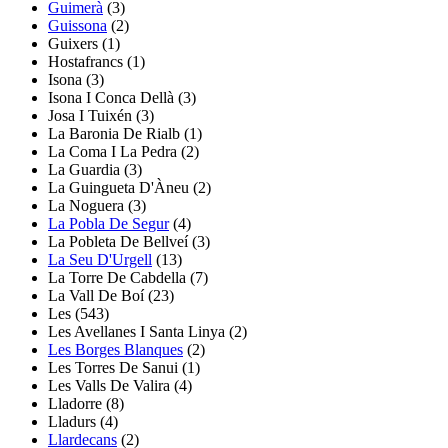
Guimerà
(3)
Guissona
(2)
Guixers
(1)
Hostafrancs
(1)
Isona
(3)
Isona I Conca Dellà
(3)
Josa I Tuixén
(3)
La Baronia De Rialb
(1)
La Coma I La Pedra
(2)
La Guardia
(3)
La Guingueta D'Àneu
(2)
La Noguera
(3)
La Pobla De Segur
(4)
La Pobleta De Bellveí
(3)
La Seu D'Urgell
(13)
La Torre De Cabdella
(7)
La Vall De Boí
(23)
Les
(543)
Les Avellanes I Santa Linya
(2)
Les Borges Blanques
(2)
Les Torres De Sanui
(1)
Les Valls De Valira
(4)
Lladorre
(8)
Lladurs
(4)
Llardecans
(2)