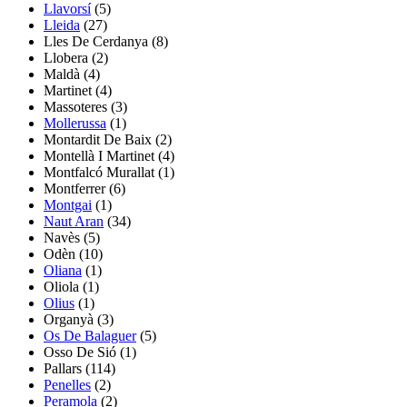
Llavorsí
(5)
Lleida
(27)
Lles De Cerdanya
(8)
Llobera
(2)
Maldà
(4)
Martinet
(4)
Massoteres
(3)
Mollerussa
(1)
Montardit De Baix
(2)
Montellà I Martinet
(4)
Montfalcó Murallat
(1)
Montferrer
(6)
Montgai
(1)
Naut Aran
(34)
Navès
(5)
Odèn
(10)
Oliana
(1)
Oliola
(1)
Olius
(1)
Organyà
(3)
Os De Balaguer
(5)
Osso De Sió
(1)
Pallars
(114)
Penelles
(2)
Peramola
(2)