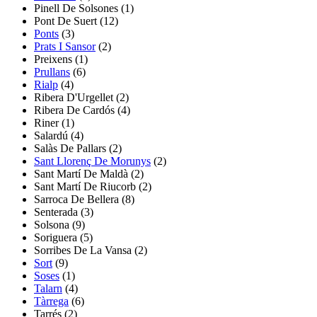
Pinell De Solsones
(1)
Pont De Suert
(12)
Ponts
(3)
Prats I Sansor
(2)
Preixens
(1)
Prullans
(6)
Rialp
(4)
Ribera D'Urgellet
(2)
Ribera De Cardós
(4)
Riner
(1)
Salardú
(4)
Salàs De Pallars
(2)
Sant Llorenç De Morunys
(2)
Sant Martí De Maldà
(2)
Sant Martí De Riucorb
(2)
Sarroca De Bellera
(8)
Senterada
(3)
Solsona (9)
Soriguera
(5)
Sorribes De La Vansa
(2)
Sort
(9)
Soses
(1)
Talarn
(4)
Tàrrega
(6)
Tarrés
(2)