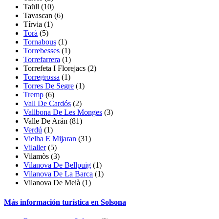
Taüll
(10)
Tavascan
(6)
Tírvia
(1)
Torà
(5)
Tornabous
(1)
Torrebesses
(1)
Torrefarrera
(1)
Torrefeta I Florejacs
(2)
Torregrossa
(1)
Torres De Segre
(1)
Tremp
(6)
Vall De Cardós
(2)
Vallbona De Les Monges
(3)
Valle De Arán
(81)
Verdú
(1)
Vielha E Mijaran
(31)
Vilaller
(5)
Vilamòs
(3)
Vilanova De Bellpuig
(1)
Vilanova De La Barca
(1)
Vilanova De Meià
(1)
Más información turística en Solsona