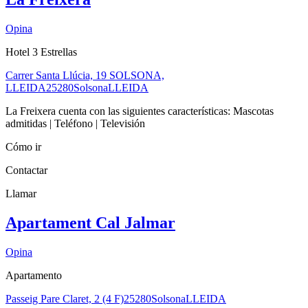
Opina
Hotel 3 Estrellas
Carrer Santa Llúcia, 19 SOLSONA,
LLEIDA
25280
Solsona
LLEIDA
La Freixera cuenta con las siguientes características: Mascotas
admitidas | Teléfono | Televisión
Cómo ir
Contactar
Llamar
Apartament Cal Jalmar
Opina
Apartamento
Passeig Pare Claret, 2 (4 F)
25280
Solsona
LLEIDA