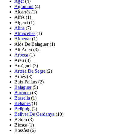
Àger
(4)
Agramunt
(4)
Alcarràs
(1)
Alfés
(1)
Algerri
(1)
Alins
(7)
Almacelles
(1)
Almenar
(1)
Alòs De Balaguer
(1)
Alt Àneu
(3)
Arbeca
(1)
Areu
(3)
Arsèguel
(3)
Artesa De Segre
(2)
Artiés
(8)
Baix Pallars
(2)
Balaguer
(5)
Barruera
(3)
Bassella
(1)
Belianes
(1)
Bellpuig
(2)
Bellver De Cerdanya
(10)
Betren
(3)
Biosca
(1)
Bossòst
(6)