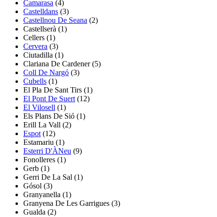
Camarasa
(4)
Castelldans
(3)
Castellnou De Seana
(2)
Castellserà
(1)
Cellers
(1)
Cervera
(3)
Ciutadilla
(1)
Clariana De Cardener
(5)
Coll De Nargó
(3)
Cubells
(1)
El Pla De Sant Tirs
(1)
El Pont De Suert
(12)
El Vilosell
(1)
Els Plans De Sió
(1)
Erill La Vall
(2)
Espot
(12)
Estamariu
(1)
Esterri D'ÀNeu
(9)
Fonolleres
(1)
Gerb
(1)
Gerri De La Sal
(1)
Gósol
(3)
Granyanella
(1)
Granyena De Les Garrigues
(3)
Gualda
(2)