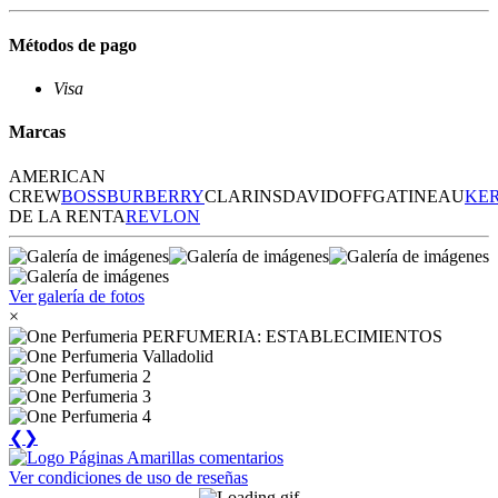
Métodos de pago
Visa
Marcas
AMERICAN
CREW
BOSS
BURBERRY
CLARINS
DAVIDOFF
GATINEAU
KE
DE LA RENTA
REVLON
Ver galería de fotos
×
❮
❯
Ver condiciones de uso de reseñas