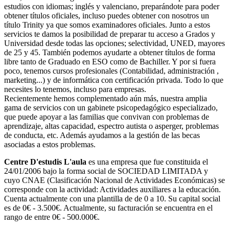
estudios con idiomas; inglés y valenciano, preparándote para poder
obtener títulos oficiales, incluso puedes obtener con nosotros un
título Trinity ya que somos examinadores oficiales. Junto a estos
servicios te damos la posibilidad de preparar tu acceso a Grados y
Universidad desde todas las opciones; selectividad, UNED, mayores
de 25 y 45. También podemos ayudarte a obtener títulos de forma
libre tanto de Graduado en ESO como de Bachiller. Y por si fuera
poco, tenemos cursos profesionales (Contabilidad, administración ,
marketing...) y de informática con certificación privada. Todo lo que
necesites lo tenemos, incluso para empresas.
Recientemente hemos complementado aún más, nuestra amplia
gama de servicios con un gabinete psicopedagógico especializado,
que puede apoyar a las familias que convivan con problemas de
aprendizaje, altas capacidad, espectro autista o asperger, problemas
de conducta, etc. Además ayudamos a la gestión de las becas
asociadas a estos problemas.
Centre D'estudis L'aula
es una empresa que fue constituida el
24/01/2006 bajo la forma social de SOCIEDAD LIMITADA y
cuyo CNAE (Clasificación Nacional de Actividades Económicas) se
corresponde con la actividad: Actividades auxiliares a la educación.
Cuenta actualmente con una plantilla de de 0 a 10. Su capital social
es de 0€ - 3.500€. Actualmente, su facturación se encuentra en el
rango de entre 0€ - 500.000€.