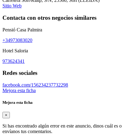
Carretera Sort-Rialp, S/N
,
25560
,
Sort
(
LLEIDA
)
Sitio Web
Contacta con otros negocios similares
Pensió Casa Palmira
+34973083020
Hotel Saloria
973624341
Redes sociales
facebook.com/156234237732298
Mejora esta ficha
Mejora esta ficha
×
Si has encontrado algún error en este anuncio, dinos cuál es o
envíanos tus comentarios.